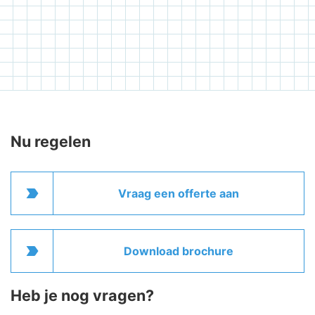
Nu regelen
label_important
Vraag een offerte aan
label_important
Download brochure
Heb je nog vragen?