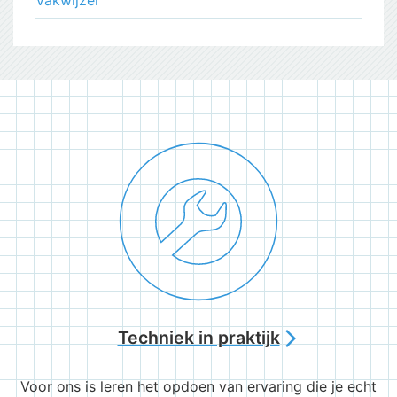
Techniek in praktijk
arrow_forward_ios
Voor ons is leren het opdoen van ervaring die je echt