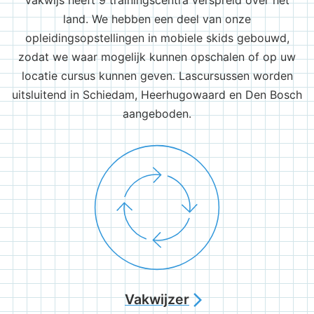
Vakwijs heeft 9 trainingscentra verspreid over het
land. We hebben een deel van onze
opleidingsopstellingen in mobiele skids gebouwd,
zodat we waar mogelijk kunnen opschalen of op uw
locatie cursus kunnen geven. Lascursussen worden
uitsluitend in Schiedam, Heerhugowaard en Den Bosch
aangeboden.
Vakwijzer
arrow_forward_ios