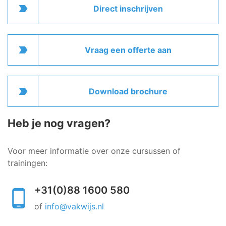
label_important
Direct inschrijven
label_important
Vraag een offerte aan
label_important
Download brochure
Heb je nog vragen?
Voor meer informatie over onze cursussen of
trainingen:
+31(0)88 1600 580
of
info@vakwijs.nl