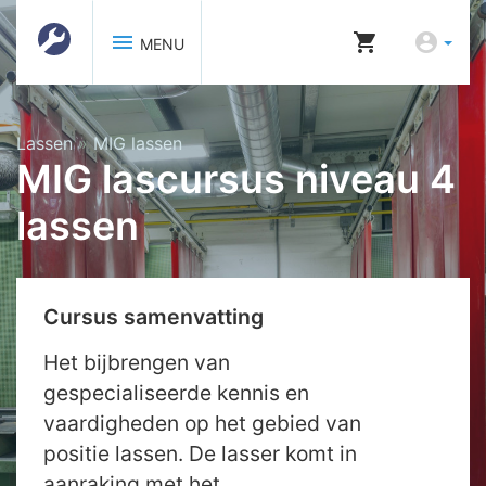
menu
shopping_cart
account_circle
MENU
Lassen
»
MIG lassen
MIG lascursus niveau 4
lassen
Cursus samenvatting
Het bijbrengen van
gespecialiseerde kennis en
vaardigheden op het gebied van
positie lassen. De lasser komt in
aanraking met het