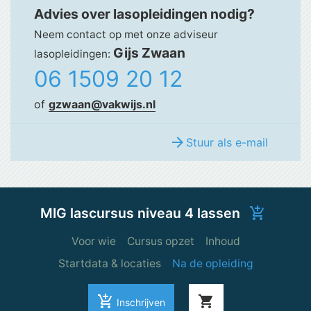
Advies over lasopleidingen nodig?
Neem contact op met onze adviseur
Gijs Zwaan
lasopleidingen:
06 1509 20 12
of
gzwaan@vakwijs.nl
arrow_forward
Stuur als e-mail
MIG lascursus niveau 4 lassen
add_shopping_cart
Voor wie
Cursus opzet
Inhoud
Startdata & locaties
Na de opleiding
add_shopping_cart
shopping_cart
Inschrijven