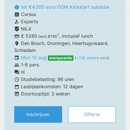
tot €4.000 euro OOM Kickstart subsidie
new_releases
Cursus
assessment
Experts
how_to_reg
NIL4
beenhere
*
€ 5280
, inclusief
lunch
payment
(excl BTW)
Den Bosch,
Groningen, Heerhugowaard,
place
Schiedam
Mon 10 aug
event
startgarantie
(
+232 andere data
)
1-8 pers.
group
nl
forum
Studiebelasting:
96 uren
schedule
Lesbijeenkomsten:
12 dagen
date_range
Doorlooptijd:
3 weken
event_note
Inschrijven
Offerte