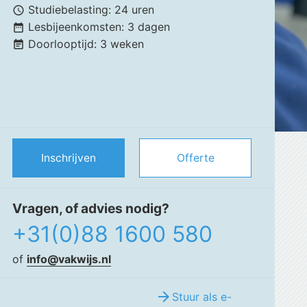
Studiebelasting:
24 uren
schedule
Lesbijeenkomsten:
3 dagen
date_range
Doorlooptijd:
3 weken
event_note
Inschrijven
Offerte
Vragen, of advies nodig?
+31(0)88 1600 580
of
info@vakwijs.nl
arrow_forward
Stuur als e-