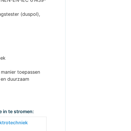
rm NEN-EN-IEC 61439-
ngstester (duspol),
iek
e manier toepassen
ig en duurzaam
 in te stromen:
ktrotechniek