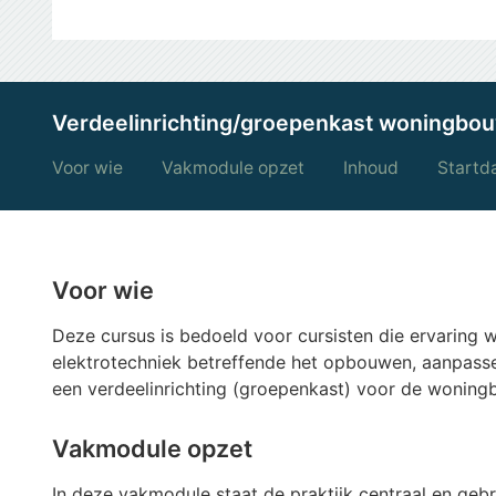
Verdeelinrichting/groepenkast woningbo
Voor wie
Vakmodule opzet
Inhoud
Startda
Voor wie
Deze cursus is bedoeld voor cursisten die ervaring w
elektrotechniek betreffende het opbouwen, aanpass
een verdeelinrichting (groepenkast) voor de woning
Vakmodule opzet
In deze vakmodule staat de praktijk centraal en geb