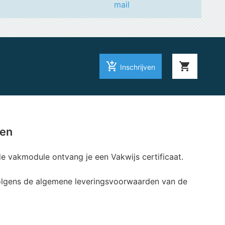
mail
add_shopping_cart
shopping_cart
Inschrijven
ten
e vakmodule ontvang je een Vakwijs certificaat.
olgens de algemene leveringsvoorwaarden van de