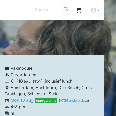
search
shopping_cart
account_circle
Vakmodule
assessment
Gevorderden
how_to_reg
*
€ 1110
, inclusief
lunch
payment
(excl BTW)
Amsterdam,
Apeldoorn, Den Bosch, Goes,
place
Groningen, Schiedam, Stein
Mon 10 aug
event
startgarantie
(
+739 andere data
)
4-8 pers.
group
nl
forum