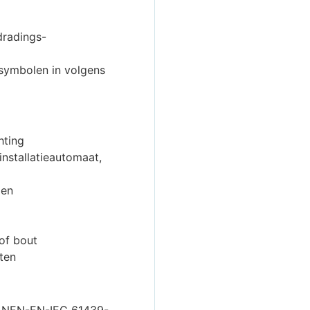
dradings-
symbolen in volgens
hting
nstallatieautomaat,
men
of bout
ten