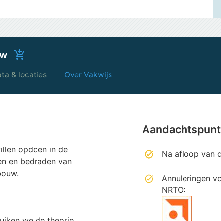
uw
add_shopping_cart
ta & locaties
Over Vakwijs
Aandachtspun
illen opdoen in de
Na afloop van d
en en bedraden van
bouw.
Annuleringen v
NRTO:
ruiken we de theorie