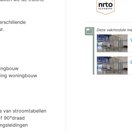
erschillende
r.
photo_size_select_small
Deze
vakmodule
maa
oningbouw
hting woningbouw
is van stroomtabellen
of 90°draad
ngsleidingen