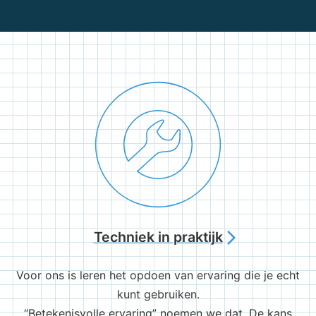
;
Techniek in praktijk
arrow_forward_ios
Voor ons is leren het opdoen van ervaring die je echt
kunt gebruiken.
“Betekenisvolle ervaring” noemen we dat. De kans