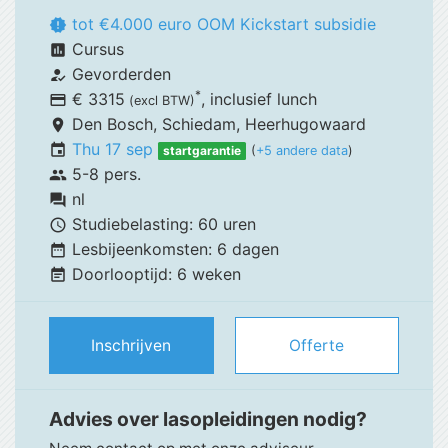
tot €4.000 euro OOM Kickstart subsidie
new_releases
Cursus
assessment
Gevorderden
how_to_reg
*
€ 3315
, inclusief
lunch
payment
(excl BTW)
Den Bosch,
Schiedam, Heerhugowaard
place
Thu 17 sep
event
startgarantie
(
+5 andere data
)
5-8 pers.
group
nl
forum
Studiebelasting:
60 uren
schedule
Lesbijeenkomsten:
6 dagen
date_range
Doorlooptijd:
6 weken
event_note
Inschrijven
Offerte
Advies over lasopleidingen nodig?