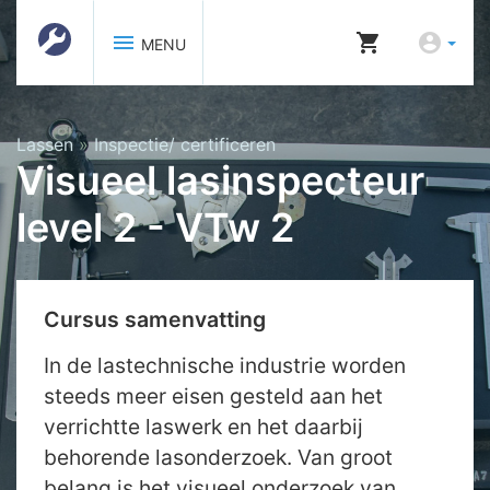
menu
shopping_cart
account_circle
MENU
Lassen
»
Inspectie/ certificeren
Visueel lasinspecteur
level 2 - VTw 2
Cursus samenvatting
In de lastechnische industrie worden
steeds meer eisen gesteld aan het
verrichtte laswerk en het daarbij
behorende lasonderzoek. Van groot
belang is het visueel onderzoek van