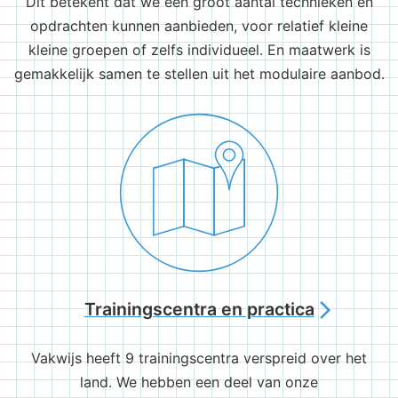
Dit betekent dat we een groot aantal technieken en
opdrachten kunnen aanbieden, voor relatief kleine
kleine groepen of zelfs individueel. En maatwerk is
gemakkelijk samen te stellen uit het modulaire aanbod.
Trainingscentra en practica
arrow_forward_ios
Vakwijs heeft 9 trainingscentra verspreid over het
land. We hebben een deel van onze