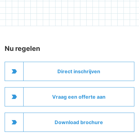
Nu regelen
label_important
Direct inschrijven
label_important
Vraag een offerte aan
label_important
Download brochure