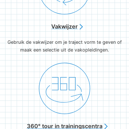
Vakwijzer
arrow_forward_ios
Gebruik de vakwijzer om je traject vorm te geven of
maak een selectie uit de vakopleidingen.
360° tour in trainingscentra
arrow_forward_ios