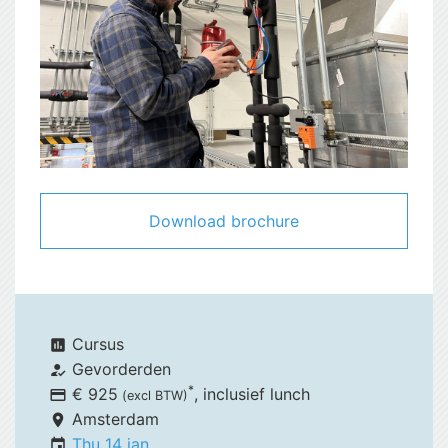
Download brochure
Cursus
assessment
Gevorderden
how_to_reg
*
€ 925
, inclusief
lunch
payment
(excl BTW)
Amsterdam
place
Thu 14 jan
event