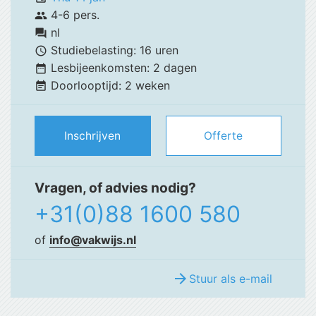
4-6 pers.
group
nl
forum
Studiebelasting:
16 uren
schedule
Lesbijeenkomsten:
2 dagen
date_range
Doorlooptijd:
2 weken
event_note
Inschrijven
Offerte
Vragen, of advies nodig?
+31(0)88 1600 580
of
info@vakwijs.nl
arrow_forward
Stuur als e-mail