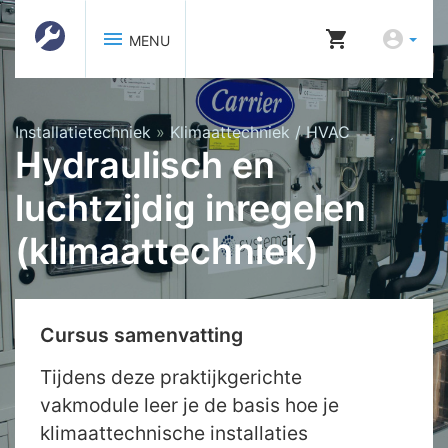
menu
shopping_cart
account_circle
MENU
Installatietechniek
»
Klimaattechniek / HVAC
Hydraulisch en
luchtzijdig inregelen
(klimaattechniek)
Cursus samenvatting
Tijdens deze praktijkgerichte
vakmodule leer je de basis hoe je
klimaattechnische installaties