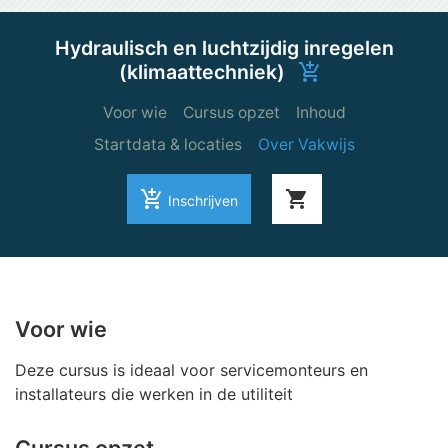
Hydraulisch en luchtzijdig inregelen
(klimaattechniek)
add_shopping_cart
Voor wie
Cursus opzet
Inhoud
Startdata & locaties
Over Vakwijs
add_shopping_cart
shopping_cart
Inschrijven
Voor wie
Deze cursus is ideaal voor servicemonteurs en
installateurs die werken in de utiliteit
Cursus opzet