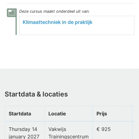
photo_size_select_small
Deze
cursus
maakt onderdeel uit van:
Klimaattechniek in de praktijk
Startdata & locaties
Startdata
Locatie
Prijs
B
Thursday 14
Vakwijs
€ 925
january 2027
Trainingscentrum