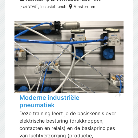
place
*
, inclusief
lunch
Amsterdam
(excl BTW)
shortcut
Moderne industriële
pneumatiek
Deze training leert je de basiskennis over
elektrische besturing (drukknoppen,
contacten en relais) en de basisprincipes
van luchtverzorging (productie,