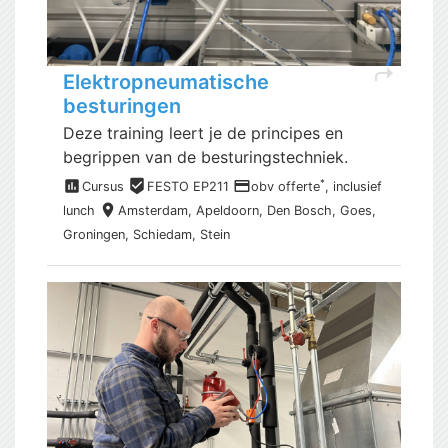
shortcut
Elektropneumatische
besturingen
Deze training leert je de principes en
begrippen van de besturingstechniek.
assessment
beenhere
payment
*
Cursus
FESTO EP211
obv offerte
, inclusief
place
lunch
Amsterdam,
Apeldoorn, Den Bosch, Goes,
Groningen, Schiedam, Stein