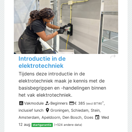
shortcut
Introductie in de
elektrotechniek
Tijdens deze introductie in de
elektrotechniek maak je kennis met de
basisbegrippen en -handelingen binnen
het vak elektrotechniek.
assessment
how_to_reg
payment
*
Vakmodule
Beginners
€ 385
,
(excl BTW)
place
inclusief
lunch
Groningen,
Schiedam, Stein,
event
Amsterdam, Apeldoorn, Den Bosch, Goes
Wed
12 aug
(+524 andere data)
startgarantie