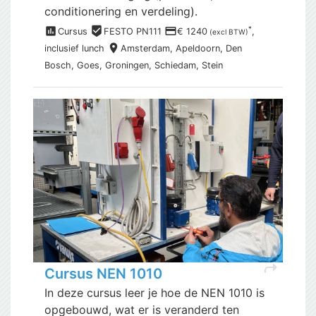
conditionering en verdeling).
assessment
beenhere
payment
*
Cursus
FESTO PN111
€ 1240
,
(excl BTW)
place
inclusief
lunch
Amsterdam,
Apeldoorn, Den
Bosch, Goes, Groningen, Schiedam, Stein
shortcut
Cursus NEN 1010
In deze cursus leer je hoe de NEN 1010 is
opgebouwd, wat er is veranderd ten