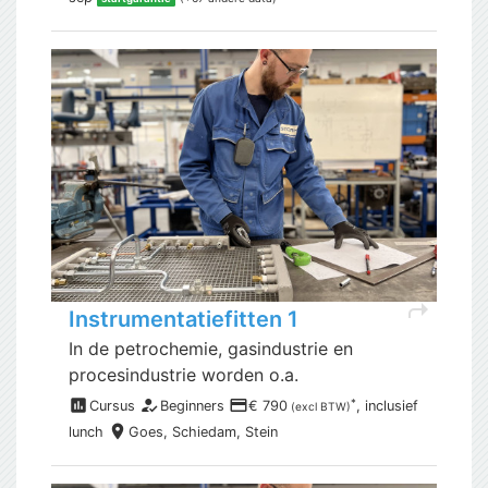
shortcut
Instrumentatiefitten 1
In de petrochemie, gasindustrie en
procesindustrie worden o.a.
assessment
how_to_reg
payment
*
Cursus
Beginners
€ 790
, inclusief
(excl BTW)
place
lunch
Goes,
Schiedam, Stein