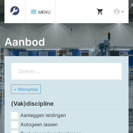
menu
shopping_cart
account_circle
MENU
Aanbod
+ filteropties
(Vak)discipline
Aanleggen leidingen
Autogeen lassen