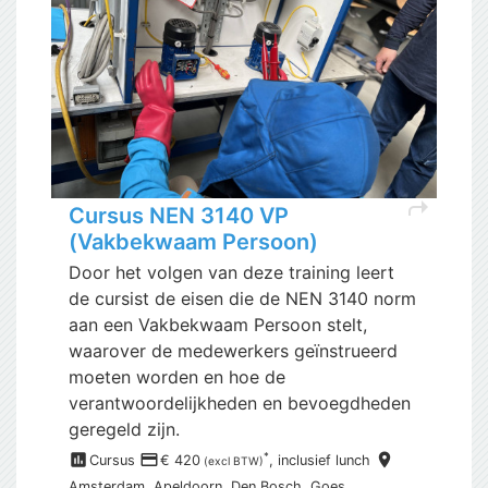
shortcut
Cursus NEN 3140 VP
(Vakbekwaam Persoon)
Door het volgen van deze training leert
de cursist de eisen die de NEN 3140 norm
aan een Vakbekwaam Persoon stelt,
waarover de medewerkers geïnstrueerd
moeten worden en hoe de
verantwoordelijkheden en bevoegdheden
geregeld zijn.
assessment
payment
place
*
Cursus
€ 420
, inclusief
lunch
(excl BTW)
Amsterdam,
Apeldoorn, Den Bosch, Goes,