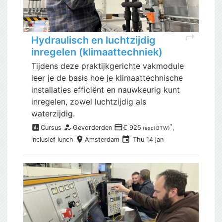
shortcut
Hydraulisch en luchtzijdig
inregelen (klimaattechniek)
Tijdens deze praktijkgerichte vakmodule
leer je de basis hoe je klimaattechnische
installaties efficiënt en nauwkeurig kunt
inregelen, zowel luchtzijdig als
waterzijdig.
assessment
how_to_reg
payment
*
Cursus
Gevorderden
€ 925
,
(excl BTW)
place
event
inclusief
lunch
Amsterdam
Thu 14 jan