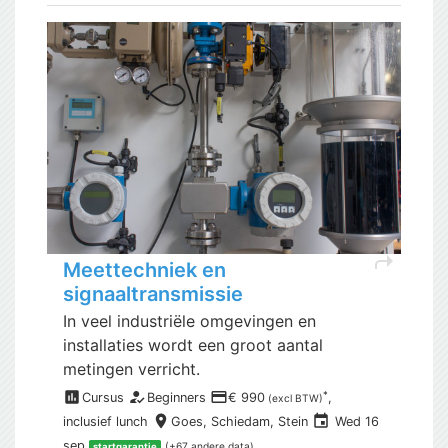
shortcut
Meettechniek en
signaaltransmissie
In veel industriële omgevingen en
installaties wordt een groot aantal
metingen verricht.
assessment
how_to_reg
payment
*
Cursus
Beginners
€ 990
,
(excl BTW)
place
event
inclusief
lunch
Goes,
Schiedam, Stein
Wed 16
sep
(+67 andere data)
startgarantie