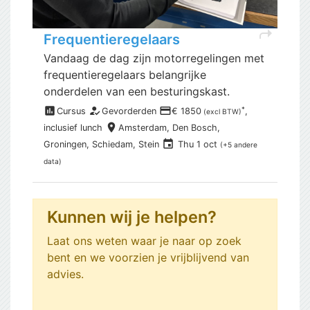
shortcut
Frequentieregelaars
Vandaag de dag zijn motorregelingen met
frequentieregelaars belangrijke
onderdelen van een besturingskast.
assessment
how_to_reg
payment
*
Cursus
Gevorderden
€ 1850
,
(excl BTW)
place
inclusief
lunch
Amsterdam,
Den Bosch,
event
Groningen, Schiedam, Stein
Thu 1 oct
(+5 andere
data)
Kunnen wij je helpen?
Laat ons weten waar je naar op zoek
bent en we voorzien je vrijblijvend van
advies.