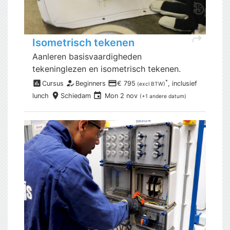
shortcut
Isometrisch tekenen
Aanleren basisvaardigheden
tekeninglezen en isometrisch tekenen.
assessment
how_to_reg
payment
*
Cursus
Beginners
€ 795
, inclusief
(excl BTW)
place
event
lunch
Schiedam
Mon 2 nov
(+1 andere datum)