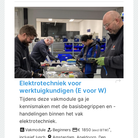
shortcut
Elektrotechniek voor
werktuigkundigen (E voor W)
Tijdens deze vakmodule ga je
kennismaken met de basisbegrippen en -
handelingen binnen het vak
elektrotechniek.
assessment
how_to_reg
payment
*
Vakmodule
Beginners
€ 1850
,
(excl BTW)
place
inclusief
lunch
Amsterdam,
Apeldoorn, Den