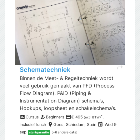
shortcut
Schematechniek
Binnen de Meet- & Regeltechniek wordt
veel gebruik gemaakt van PFD (Process
Flow Diagram), P&ID (Piping &
Instrumentation Diagram) schema’s,
Hookups, loopsheet en schakelschema’s.
assessment
how_to_reg
payment
*
Cursus
Beginners
€ 495
,
(excl BTW)
place
event
inclusief
lunch
Goes,
Schiedam, Stein
Wed 9
sep
(+6 andere data)
startgarantie