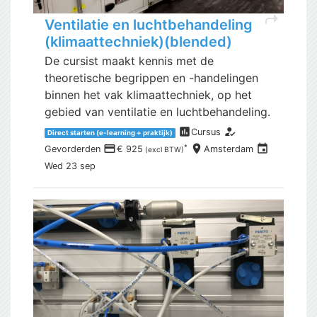
shortcut
Ventilatie en luchtbehandeling
(klimaattechniek)(blended)
De cursist maakt kennis met de
theoretische begrippen en -handelingen
binnen het vak klimaattechniek, op het
gebied van ventilatie en luchtbehandeling.
assessment
how_to_reg
Cursus
Direct starten (e-learning + praktijk)
payment
place
event
*
Gevorderden
€ 925
Amsterdam
(excl BTW)
Wed 23 sep