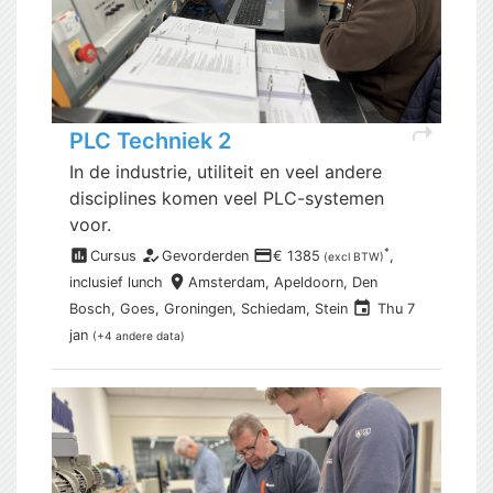
shortcut
PLC Techniek 2
In de industrie, utiliteit en veel andere
disciplines komen veel PLC-systemen
voor.
assessment
how_to_reg
payment
*
Cursus
Gevorderden
€ 1385
,
(excl BTW)
place
inclusief
lunch
Amsterdam,
Apeldoorn, Den
event
Bosch, Goes, Groningen, Schiedam, Stein
Thu 7
jan
(+4 andere data)