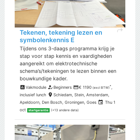
shortcut
Tekenen, tekening lezen en
symbolenkennis E
Tijdens ons 3-daags programma krijg je
stap voor stap kennis en vaardigheden
aangereikt om elektrotechnische
schema’s/tekeningen te lezen binnen een
bouwkundige kader.
assessment
how_to_reg
payment
*
Vakmodule
Beginners
€ 1190
,
(excl BTW)
place
inclusief
lunch
Schiedam,
Stein, Amsterdam,
event
Apeldoorn, Den Bosch, Groningen, Goes
Thu 1
oct
(+13 andere data)
startgarantie