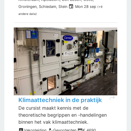
event
Groningen, Schiedam, Stein
Mon 28 sep
(+9
andere data)
shortcut
Klimaattechniek in de praktijk
De cursist maakt kennis met de
theoretische begrippen en -handelingen
binnen het vak klimaattechniek.
assessment
how_to_reg
payment
Vakopleiding
Gevorderden
€ 4690