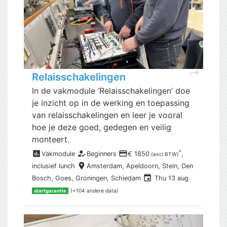
shortcut
Relaisschakelingen
In de vakmodule ‘Relaisschakelingen’ doe
je inzicht op in de werking en toepassing
van relaisschakelingen en leer je vooral
hoe je deze goed, gedegen en veilig
monteert.
assessment
how_to_reg
payment
*
Vakmodule
Beginners
€ 1850
,
(excl BTW)
place
inclusief
lunch
Amsterdam,
Apeldoorn, Stein, Den
event
Bosch, Goes, Groningen, Schiedam
Thu 13 aug
(+104 andere data)
startgarantie