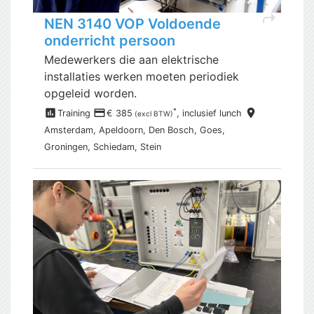
shortcut
NEN 3140 VOP Voldoende
onderricht persoon
Medewerkers die aan elektrische
installaties werken moeten periodiek
opgeleid worden.
assessment
payment
place
*
Training
€ 385
, inclusief
lunch
(excl BTW)
Amsterdam,
Apeldoorn, Den Bosch, Goes,
Groningen, Schiedam, Stein