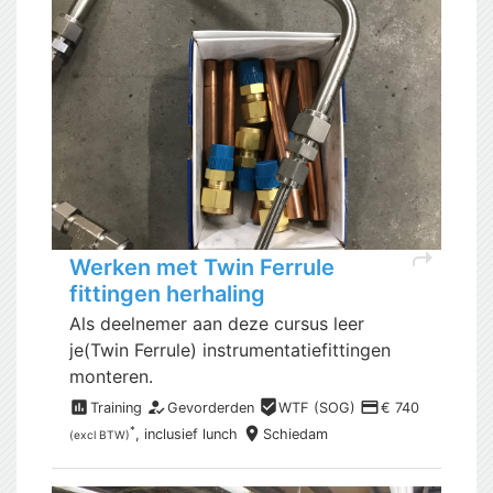
shortcut
Werken met Twin Ferrule
fittingen herhaling
Als deelnemer aan deze cursus leer
je(Twin Ferrule) instrumentatiefittingen
monteren.
assessment
how_to_reg
beenhere
payment
Training
Gevorderden
WTF (SOG)
€ 740
place
*
, inclusief
lunch
Schiedam
(excl BTW)