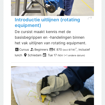
shortcut
Introductie uitlijnen (rotating
equipment)
De cursist maakt kennis met de
basisbegrippen en -handelingen binnen
het vak uitlijnen van rotating equipment.
assessment
how_to_reg
payment
*
Cursus
Beginners
€ 870
, inclusief
(excl BTW)
place
event
lunch
Schiedam
Tue 17 nov
(+1 andere datum)