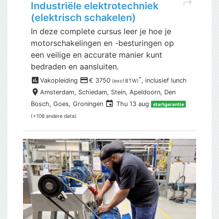
shortcut
Industriële elektrotechniek
(elektrisch schakelen)
In deze complete cursus leer je hoe je
motorschakelingen en -besturingen op
een veilige en accurate manier kunt
bedraden en aansluiten.
assessment
payment
*
Vakopleiding
€ 3750
, inclusief
lunch
(excl BTW)
place
Amsterdam,
Schiedam, Stein, Apeldoorn, Den
event
Bosch, Goes, Groningen
Thu 13 aug
startgarantie
(+108 andere data)