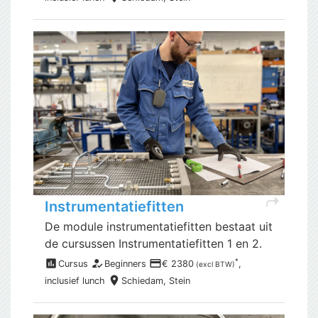
shortcut
Instrumentatiefitten
De module instrumentatiefitten bestaat uit
de cursussen Instrumentatiefitten 1 en 2.
assessment
how_to_reg
payment
*
Cursus
Beginners
€ 2380
,
(excl BTW)
place
inclusief
lunch
Schiedam,
Stein