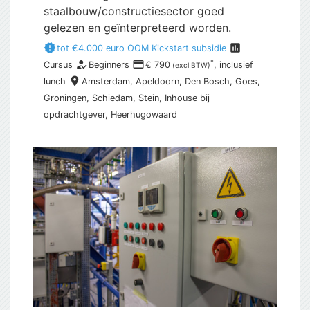
staalbouw/constructiesector goed
gelezen en geïnterpreteerd worden.
new_releases
assessment
tot €4.000 euro OOM Kickstart subsidie
how_to_reg
payment
*
Cursus
Beginners
€ 790
, inclusief
(excl BTW)
place
lunch
Amsterdam,
Apeldoorn, Den Bosch, Goes,
Groningen, Schiedam, Stein, Inhouse bij
opdrachtgever, Heerhugowaard