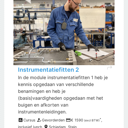
shortcut
Instrumentatiefitten 2
In de module instrumentatiefitten 1 heb je
kennis opgedaan van verschillende
benamingen en heb je
(basis)vaardigheden opgedaan met het
buigen en afkorten van
instrumentenleidingen.
assessment
how_to_reg
payment
*
Cursus
Gevorderden
€ 1590
,
(excl BTW)
place
inclusief
lunch
Schiedam,
Stein