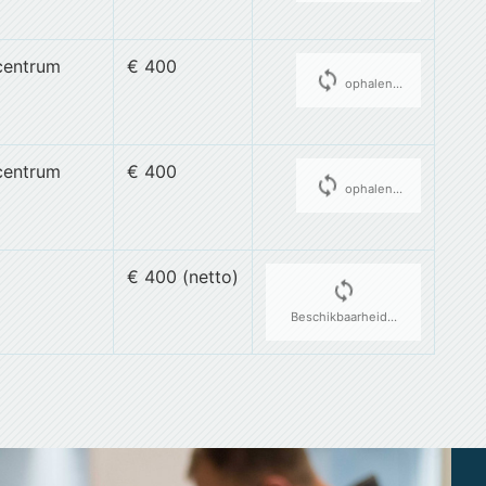
centrum
€ 400
cached
ophalen...
centrum
€ 400
cached
ophalen...
€ 400 (netto)
cached
Beschikbaarheid...