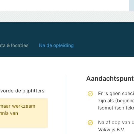
ta & locaties
Na de opleiding
Aandachtspun
orderde pijpfitters
Er is geen spec
zijn als (beginn
, maar werkzaam
Isometrisch teke
ennis van
Na afloop van d
Vakwijs B.V.