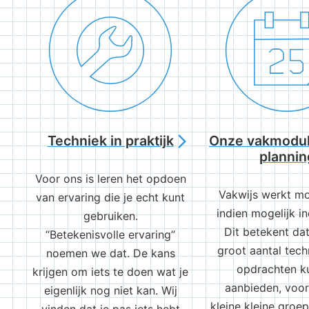
Techniek in praktijk
Onze vakmodul
arrow_forward_ios
plannin
Voor ons is leren het opdoen
Vakwijs werkt mo
van ervaring die je echt kunt
indien mogelijk in
gebruiken.
Dit betekent da
“Betekenisvolle ervaring”
groot aantal tech
noemen we dat. De kans
opdrachten k
krijgen om iets te doen wat je
aanbieden, voor 
eigenlijk nog niet kan. Wij
kleine kleine groep
vinden dat je pas iets hebt