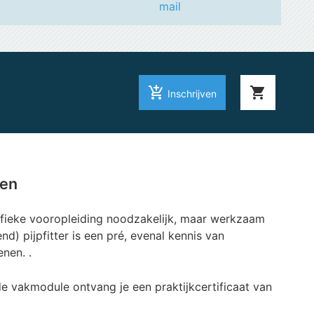
mail
add_shopping_cart
shopping_cart
Inschrijven
ten
ifieke vooropleiding noodzakelijk, maar werkzaam
end) pijpfitter is een pré, evenal kennis van
nen. .
e vakmodule ontvang je een praktijkcertificaat van