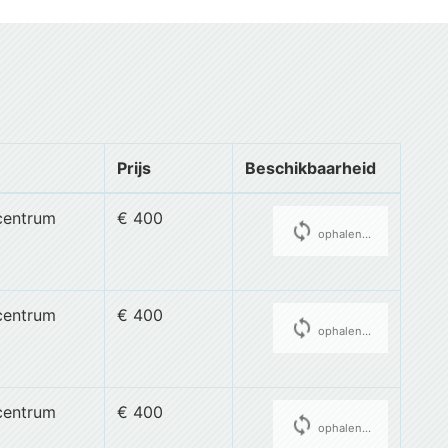
Prijs
Beschikbaarheid
centrum
€ 400
cached
ophalen...
centrum
€ 400
cached
ophalen...
centrum
€ 400
cached
ophalen...