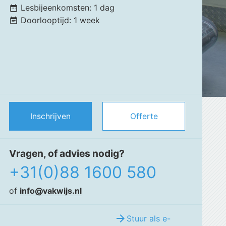
Lesbijeenkomsten:
1 dag
date_range
Doorlooptijd:
1 week
event_note
Inschrijven
Offerte
Vragen, of advies nodig?
+31(0)88 1600 580
of
info@vakwijs.nl
arrow_forward
Stuur als e-