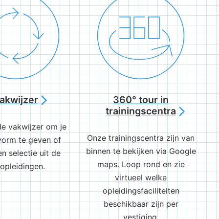
akwijzer
360° tour in
arrow_forward_ios
trainingscentra
arrow_forward_ios
de vakwijzer om je
Onze trainingscentra zijn van
 vorm te geven of
binnen te bekijken via Google
n selectie uit de
maps. Loop rond en zie
opleidingen.
virtueel welke
opleidingsfaciliteiten
beschikbaar zijn per
vestiging.