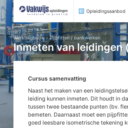
list_alt
Opleidingsaanbod
Werktuigbouw
»
Pijpfitten / bankwerken
Inmeten van leidingen (
Cursus samenvatting
Naast het maken van een leidingstelsel
leiding kunnen inmeten. Dit houdt in da
tussen twee bestaande punten (bv. fl
bemeten. Daarnaast moet een pijpfitt
goed leesbare isometrische tekening 