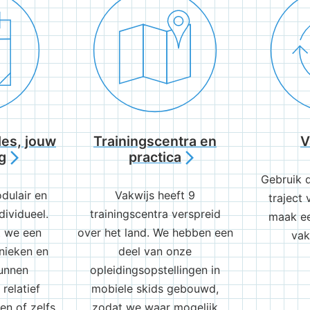
es, jouw
Trainingscentra en
V
g
practica
arrow_forward_ios
arrow_forward_ios
Gebruik 
dulair en
Vakwijs heeft 9
traject
dividueel.
trainingscentra verspreid
maak ee
t we een
over het land. We hebben een
vak
nieken en
deel van onze
unnen
opleidingsopstellingen in
relatief
mobiele skids gebouwd,
en of zelfs
zodat we waar mogelijk