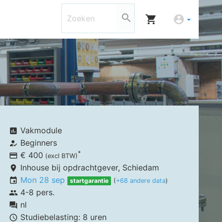
search
shopping_cart
account_circle
Vakmodule
assessment
Beginners
how_to_reg
*
€ 400
payment
(excl BTW)
Inhouse bij opdrachtgever,
Schiedam
place
Mon 28 sep
event
startgarantie
(
+68 andere data
)
4-8 pers.
group
nl
forum
Studiebelasting:
8 uren
schedule