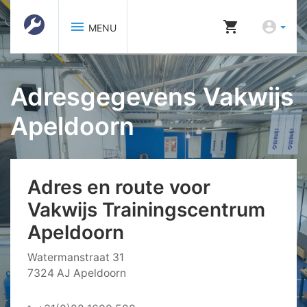
menu
shopping_cart
account_circle
MENU
Adresgegevens Vakwijs
Apeldoorn
Adres en route voor
Vakwijs Trainingscentrum
Apeldoorn
Watermanstraat 31
7324 AJ Apeldoorn