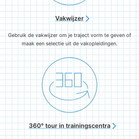
Vakwijzer
arrow_forward_ios
Gebruik de vakwijzer om je traject vorm te geven of
maak een selectie uit de vakopleidingen.
360° tour in trainingscentra
arrow_forward_ios