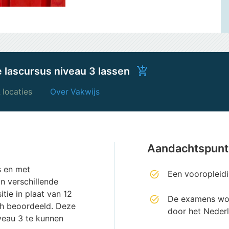
 lascursus niveau 3 lassen
add_shopping_cart
 locaties
Over Vakwijs
Aandachtspun
s en met
Een vooropleidi
n verschillende
itie in plaat van 12
De examens wor
ch beoordeeld. Deze
door het Nederl
veau 3 te kunnen