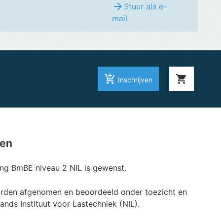
arrow_forward
Stuur als e-
mail
add_shopping_cart
shopping_cart
Inschrijven
ten
ng BmBE niveau 2 NIL is gewenst.
den afgenomen en beoordeeld onder toezicht en
ands Instituut voor Lastechniek (NIL).