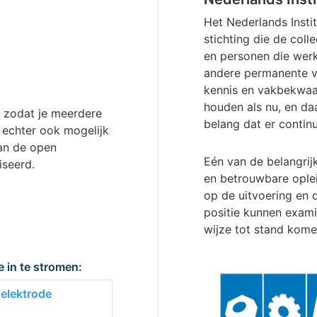
Het Nederlands Instit
stichting die de coll
en personen die werk
andere permanente ve
kennis en vakbekwaa
houden als nu, en daa
 zodat je meerdere
belang dat er conti
 echter ook mogelijk
van de open
Eén van de belangrij
iseerd.
en betrouwbare ople
op de uitvoering en d
positie kunnen exami
wijze tot stand kome
 in te stromen:
elektrode