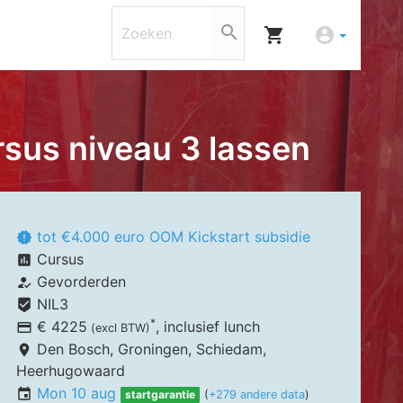
search
shopping_cart
account_circle
sus niveau 3 lassen
tot €4.000 euro OOM Kickstart subsidie
new_releases
Cursus
assessment
Gevorderden
how_to_reg
NIL3
beenhere
*
€ 4225
, inclusief
lunch
payment
(excl BTW)
Den Bosch,
Groningen, Schiedam,
place
Heerhugowaard
Mon 10 aug
event
startgarantie
(
+279 andere data
)