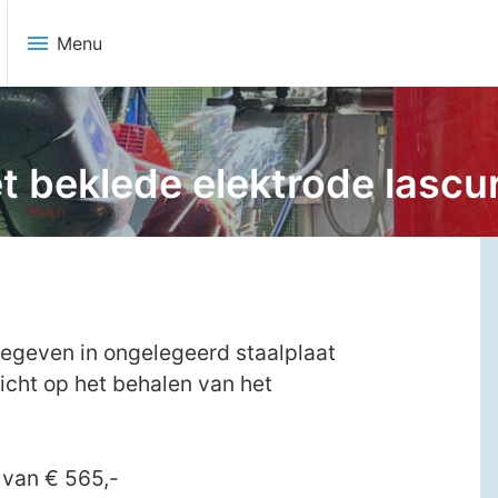
menu
Menu
 beklede elektrode lascur
egeven in ongelegeerd staalplaat
richt op het behalen van het
 van € 565,-