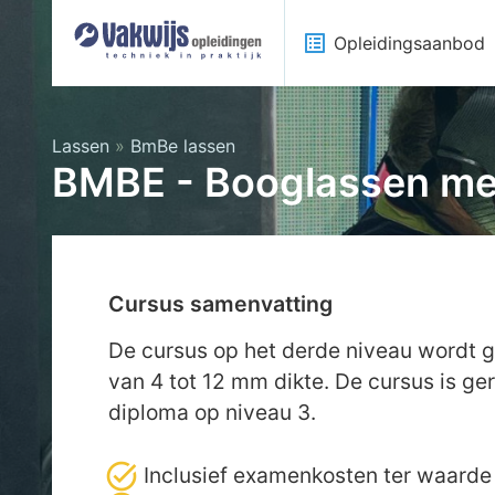
list_alt
Opleidingsaanbod
Lassen
»
BmBe lassen
BMBE - Booglassen met
Cursus samenvatting
De cursus op het derde niveau wordt g
van 4 tot 12 mm dikte. De cursus is ge
diploma op niveau 3.
Inclusief examenkosten ter waarde