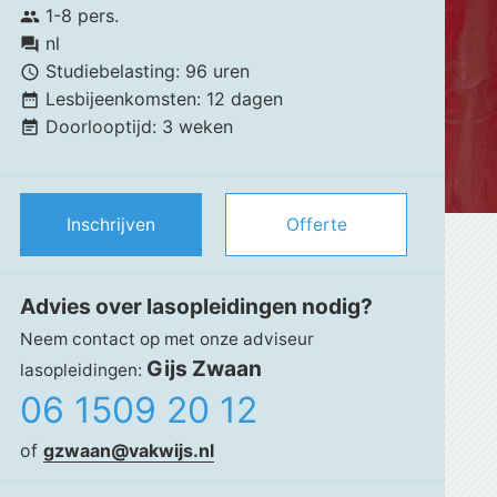
1-8 pers.
group
nl
forum
Studiebelasting:
96 uren
schedule
Lesbijeenkomsten:
12 dagen
date_range
Doorlooptijd:
3 weken
event_note
Inschrijven
Offerte
Advies over lasopleidingen nodig?
Neem contact op met onze adviseur
Gijs Zwaan
lasopleidingen:
06 1509 20 12
of
gzwaan@vakwijs.nl