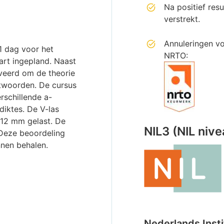
Na positief res
verstrekt.
Annuleringen v
1 dag voor het
NRTO:
rt ingepland. Naast
rveerd om de theorie
twoorden. De cursus
rschillende a-
diktes. De V-las
n 12 mm gelast. De
NIL3 (NIL nive
 Deze beoordeling
nnen behalen.
Nederlands Insti