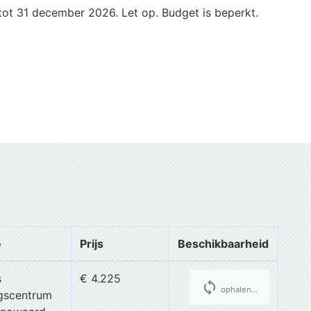
tot 31 december 2026. Let op. Budget is beperkt.
e
Prijs
Beschikbaarheid
s
€ 4.225
cached
ophalen...
ngscentrum