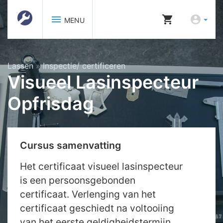
menu
shopping_cart
account_circle
MENU
Lassen
»
Inspectie/ certificeren
Visueel Lasinspecteur
Opfrisdag
Cursus samenvatting
Het certificaat visueel lasinspecteur
is een persoonsgebonden
certificaat. Verlenging van het
certificaat geschiedt na voltooiing
van het eerste geldigheidstermijn