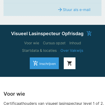
arrow_forward
Stuur als e-mail
Visueel Lasinspecteur Opfrisdag
add_shopping_cart
Voor wie
Cursus opzet
Inhoud
Startdata & locaties
Over Vakwijs
add_shopping_cart
shopping_cart
Inschrijven
Voor wie
Certificaathouders van visueel lasinspecteur level 1 of 2.