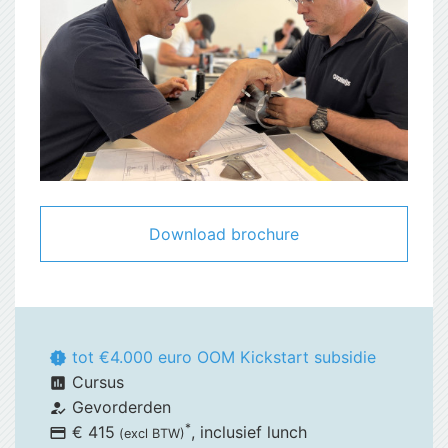
Download brochure
tot €4.000 euro OOM Kickstart subsidie
new_releases
Cursus
assessment
Gevorderden
how_to_reg
*
€ 415
, inclusief
lunch
payment
(excl BTW)