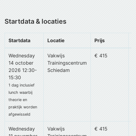
Startdata & locaties
Startdata
Locatie
Prijs
B
Wednesday
Vakwijs
€ 415
14 october
Trainingscentrum
2026 12:30-
Schiedam
15:30
1 dag
inclusief
lunch
waarbij
theorie en
praktijk worden
afgewisseld
Wednesday
Vakwijs
€ 415