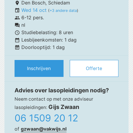
Den Bosch,
Schiedam
place
Wed 14 oct
event
(
+3 andere data
)
6-12 pers.
group
nl
forum
Studiebelasting:
8 uren
schedule
Lesbijeenkomsten:
1 dag
date_range
Doorlooptijd:
1 dag
event_note
Inschrijven
Offerte
Advies over lasopleidingen nodig?
Neem contact op met onze adviseur
Gijs Zwaan
lasopleidingen:
06 1509 20 12
of
gzwaan@vakwijs.nl