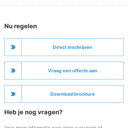
Nu regelen
label_important
Direct inschrijven
label_important
Vraag een offerte aan
label_important
Download brochure
Heb je nog vragen?
Voor meer informatie over onze cursussen of