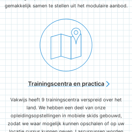
gemakkelijk samen te stellen uit het modulaire aanbod.
Trainingscentra en practica
arrow_forward_ios
Vakwijs heeft 9 trainingscentra verspreid over het
land. We hebben een deel van onze
opleidingsopstellingen in mobiele skids gebouwd,
zodat we waar mogelijk kunnen opschalen of op uw
locatie cursus kunnen geven. Lascursussen worden