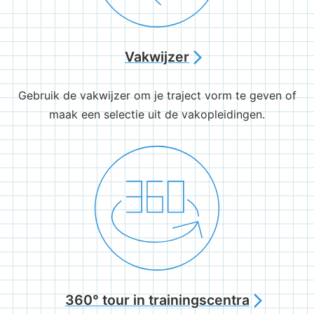
Vakwijzer
arrow_forward_ios
Gebruik de vakwijzer om je traject vorm te geven of
maak een selectie uit de vakopleidingen.
360° tour in trainingscentra
arrow_forward_ios