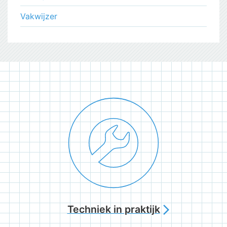
Vakwijzer
Techniek in praktijk
arrow_forward_ios