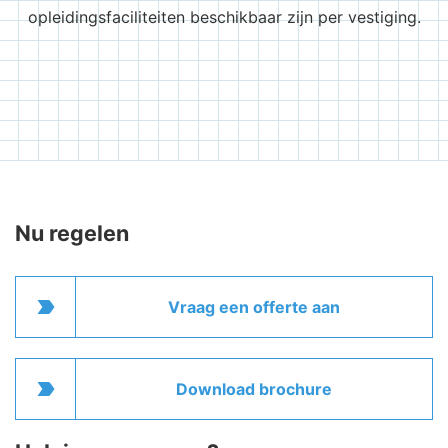
opleidingsfaciliteiten beschikbaar zijn per vestiging.
Nu regelen
label_important
Vraag een offerte aan
label_important
Download brochure