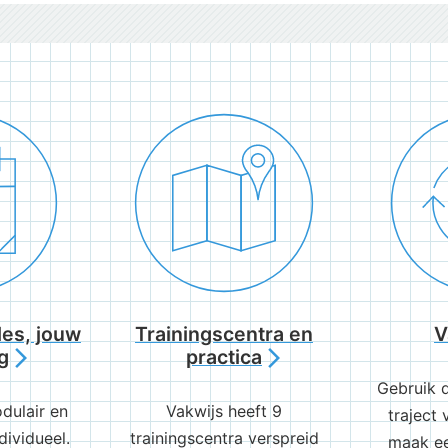
es, jouw
Trainingscentra en
V
g
practica
arrow_forward_ios
arrow_forward_ios
Gebruik 
dulair en
Vakwijs heeft 9
traject
dividueel.
trainingscentra verspreid
maak ee