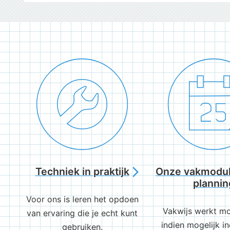
Techniek in praktijk
Onze vakmodul
arrow_forward_ios
plannin
Voor ons is leren het opdoen
Vakwijs werkt mo
van ervaring die je echt kunt
indien mogelijk in
gebruiken.