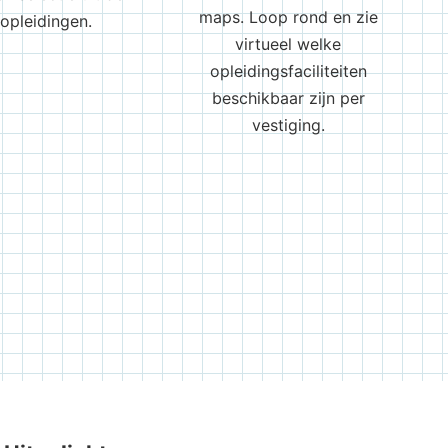
maps. Loop rond en zie
opleidingen.
virtueel welke
opleidingsfaciliteiten
beschikbaar zijn per
vestiging.