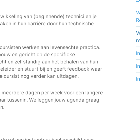
V
wikkeling van (beginnende) technici en je
R
aken in hun carrière door hun technische
V
r
n cursisten werken aan levensechte practica.
I
bouw en gericht op de specifieke
cht en zelfstandig aan het behalen van hun
I
eleider en stuurt bij en geeft feedback waar
de cursist nog verder kan uitdagen.
I
an meerdere dagen per week voor een langere
daar tussenin. We leggen jouw agenda graag
n.
de rol van instructeur heel geschikt voor