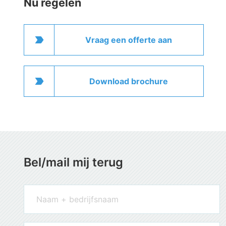
Nu regelen
label_important
Vraag een offerte aan
label_important
Download brochure
Bel/mail mij terug