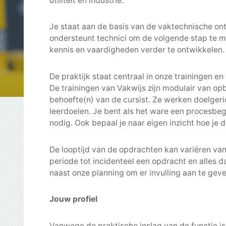
utiliteit en industrie.
Je staat aan de basis van de vaktechnische ont
ondersteunt technici om de volgende stap te m
kennis en vaardigheden verder te ontwikkelen.
De praktijk staat centraal in onze trainingen e
De trainingen van Vakwijs zijn modulair van op
behoefte(n) van de cursist. Ze werken doelgeri
leerdoelen. Je bent als het ware een procesbeg
nodig. Ook bepaal je naar eigen inzicht hoe je 
De looptijd van de opdrachten kan variëren v
periode tot incidenteel een opdracht en alles 
naast onze planning om er invulling aan te geve
Jouw profiel
Vanwege de praktische inslag van de functie is 