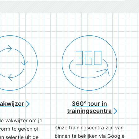
akwijzer
360° tour in
arrow_forward_ios
trainingscentra
arrow_forward_ios
de vakwijzer om je
Onze trainingscentra zijn van
 vorm te geven of
binnen te bekijken via Google
n selectie uit de