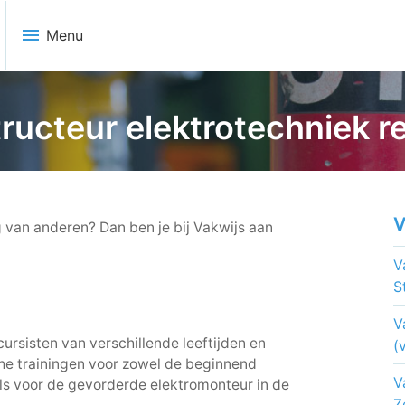
menu
Menu
tructeur elektrotechniek 
V
g van anderen? Dan ben je bij Vakwijs aan
V
S
V
cursisten van verschillende leeftijden en
(
che trainingen voor zowel de beginnend
V
als voor de gevorderde elektromonteur in de
Z