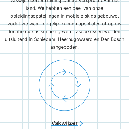
Vakwijs heeft 9 trainingscentra verspreid over het
land. We hebben een deel van onze
opleidingsopstellingen in mobiele skids gebouwd,
zodat we waar mogelijk kunnen opschalen of op uw
locatie cursus kunnen geven. Lascursussen worden
uitsluitend in Schiedam, Heerhugowaard en Den Bosch
aangeboden.
Vakwijzer
arrow_forward_ios