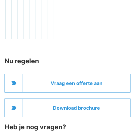
Nu regelen
label_important
Vraag een offerte aan
label_important
Download brochure
Heb je nog vragen?