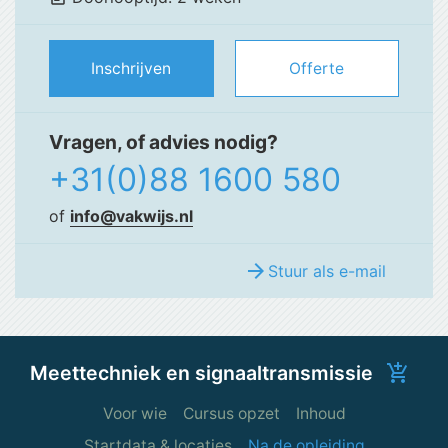
Inschrijven
Offerte
Vragen, of advies nodig?
+31(0)88 1600 580
of
info@vakwijs.nl
arrow_forward
Stuur als e-mail
Meettechniek en signaaltransmissie
add_shopping_cart
Voor wie
Cursus opzet
Inhoud
Startdata & locaties
Na de opleiding