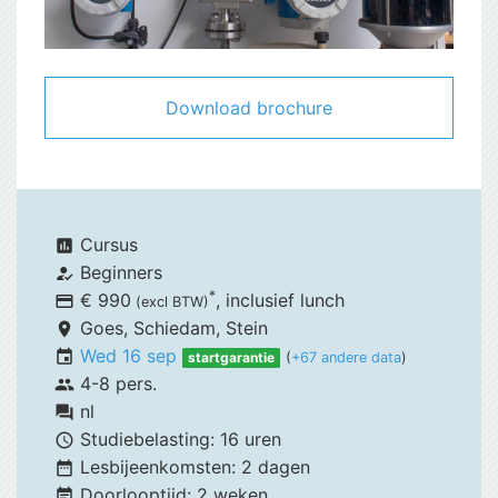
Download brochure
Cursus
assessment
Beginners
how_to_reg
*
€ 990
, inclusief
lunch
payment
(excl BTW)
Goes,
Schiedam, Stein
place
Wed 16 sep
event
startgarantie
(
+67 andere data
)
4-8 pers.
group
nl
forum
Studiebelasting:
16 uren
schedule
Lesbijeenkomsten:
2 dagen
date_range
Doorlooptijd:
2 weken
event_note