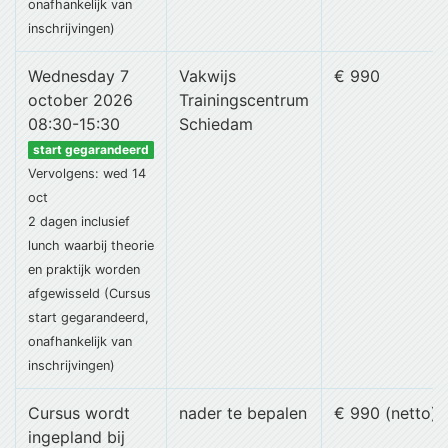
onafhankelijk van
inschrijvingen)
Wednesday 7
Vakwijs
€ 990
october 2026
Trainingscentrum
08:30-15:30
Schiedam
start gegarandeerd
Vervolgens: wed 14
oct
2 dagen
inclusief
lunch
waarbij theorie
en praktijk worden
afgewisseld (Cursus
start gegarandeerd,
onafhankelijk van
inschrijvingen)
Cursus wordt
nader te bepalen
€ 990 (netto)
ingepland bij