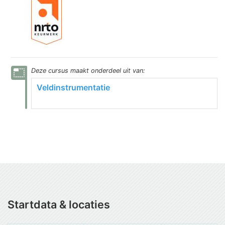
photo_size_select_small
Deze
cursus
maakt onderdeel uit van:
Veldinstrumentatie
Startdata & locaties