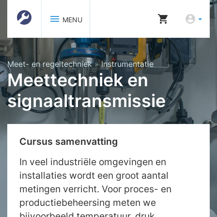
menu
shopping_cart
account_circle
MENU
Meet- en regeltechniek
»
Instrumentatie
Meettechniek en
signaaltransmissie
Cursus samenvatting
In veel industriële omgevingen en
installaties wordt een groot aantal
metingen verricht. Voor proces- en
productiebeheersing meten we
bijvoorbeeld temperatuur, druk,