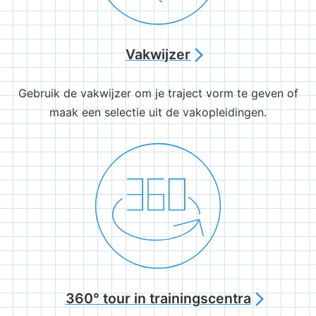
Vakwijzer
arrow_forward_ios
Gebruik de vakwijzer om je traject vorm te geven of
maak een selectie uit de vakopleidingen.
360° tour in trainingscentra
arrow_forward_ios