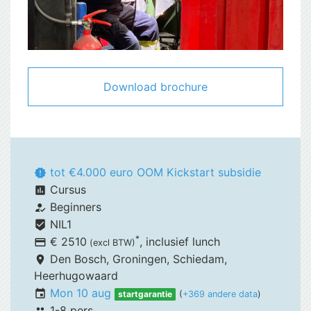
Download brochure
tot €4.000 euro OOM Kickstart subsidie
new_releases
Cursus
assessment
Beginners
how_to_reg
NIL1
beenhere
*
€ 2510
, inclusief
lunch
payment
(excl BTW)
Den Bosch,
Groningen, Schiedam,
place
Heerhugowaard
Mon 10 aug
event
startgarantie
(
+369 andere data
)
1-8 pers.