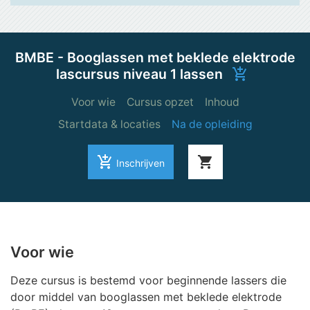
BMBE - Booglassen met beklede elektrode
lascursus niveau 1 lassen
add_shopping_cart
Voor wie
Cursus opzet
Inhoud
Startdata & locaties
Na de opleiding
add_shopping_cart
shopping_cart
Inschrijven
Voor wie
Deze cursus is bestemd voor beginnende lassers die
door middel van booglassen met beklede elektrode