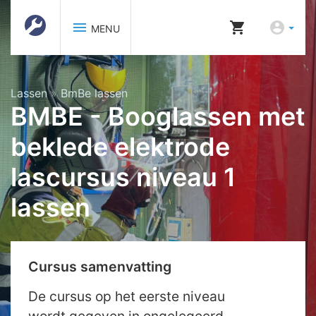
menu
shopping_cart
account_circle
MENU
Lassen
»
BmBe lassen
BMBE - Booglassen met
beklede elektrode
lascursus niveau 1
lassen
Cursus samenvatting
De cursus op het eerste niveau
wordt gegeven in ongelegeerd