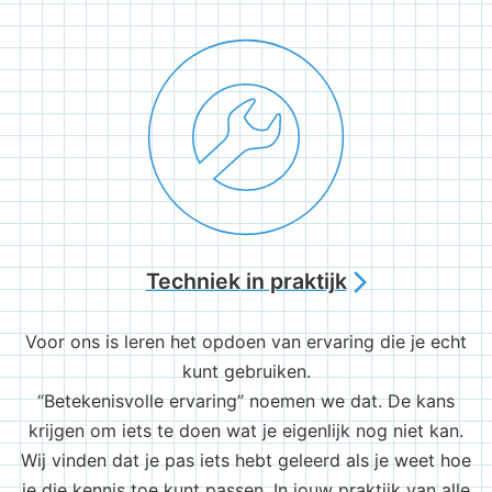
Techniek in praktijk
arrow_forward_ios
Voor ons is leren het opdoen van ervaring die je echt
kunt gebruiken.
“Betekenisvolle ervaring” noemen we dat. De kans
krijgen om iets te doen wat je eigenlijk nog niet kan.
Wij vinden dat je pas iets hebt geleerd als je weet hoe
je die kennis toe kunt passen. In jouw praktijk van alle