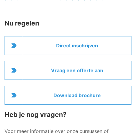
Nu regelen
label_important
Direct inschrijven
label_important
Vraag een offerte aan
label_important
Download brochure
Heb je nog vragen?
Voor meer informatie over onze cursussen of