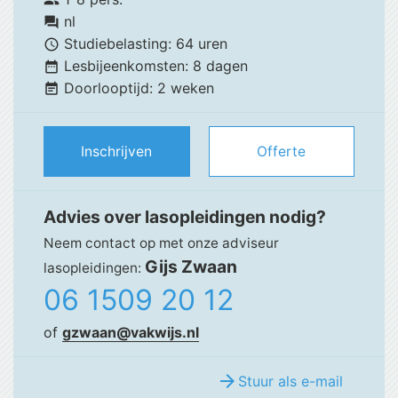
group
nl
forum
Studiebelasting:
64 uren
schedule
Lesbijeenkomsten:
8 dagen
date_range
Doorlooptijd:
2 weken
event_note
Inschrijven
Offerte
Advies over lasopleidingen nodig?
Neem contact op met onze adviseur
Gijs Zwaan
lasopleidingen:
06 1509 20 12
of
gzwaan@vakwijs.nl
arrow_forward
Stuur als e-mail