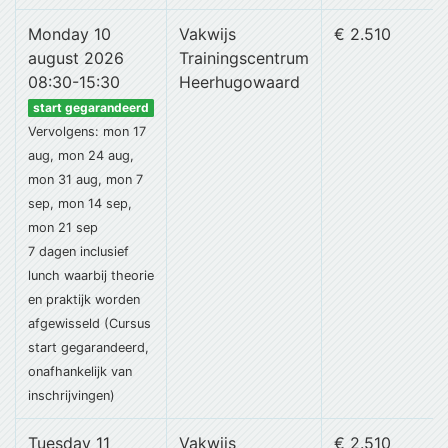
Monday 10
Vakwijs
€ 2.510
august 2026
Trainingscentrum
08:30-15:30
Heerhugowaard
start gegarandeerd
Vervolgens: mon 17
aug, mon 24 aug,
mon 31 aug, mon 7
sep, mon 14 sep,
mon 21 sep
7 dagen
inclusief
lunch
waarbij theorie
en praktijk worden
afgewisseld (Cursus
start gegarandeerd,
onafhankelijk van
inschrijvingen)
Tuesday 11
Vakwijs
€ 2.510