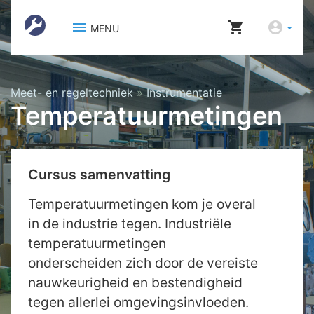
menu
shopping_cart
account_circle
MENU
Meet- en regeltechniek
»
Instrumentatie
Temperatuurmetingen
Cursus samenvatting
Temperatuurmetingen kom je overal
in de industrie tegen. Industriële
temperatuurmetingen
onderscheiden zich door de vereiste
nauwkeurigheid en bestendigheid
tegen allerlei omgevingsinvloeden.