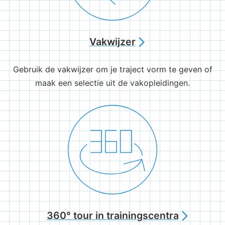
Vakwijzer
arrow_forward_ios
Gebruik de vakwijzer om je traject vorm te geven of
maak een selectie uit de vakopleidingen.
360° tour in trainingscentra
arrow_forward_ios