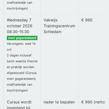
onafhankelijk van
inschrijvingen)
Wednesday 7
Vakwijs
€ 990
october 2026
Trainingscentrum
08:30-15:30
Schiedam
start gegarandeerd
Vervolgens: wed 14
oct
2 dagen
inclusief
lunch
waarbij theorie
en praktijk worden
afgewisseld (Cursus
start gegarandeerd,
onafhankelijk van
inschrijvingen)
Cursus wordt
nader te bepalen
€ 990 (netto)
ingepland bij