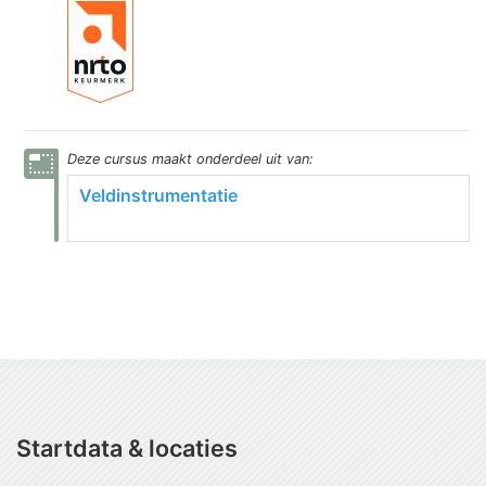
photo_size_select_small
Deze
cursus
maakt onderdeel uit van:
Veldinstrumentatie
Startdata & locaties