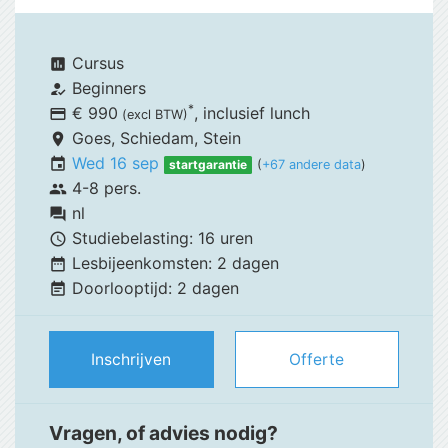
Cursus
assessment
Beginners
how_to_reg
*
€ 990
, inclusief
lunch
payment
(excl BTW)
Goes,
Schiedam, Stein
place
Wed 16 sep
event
startgarantie
(
+67 andere data
)
4-8 pers.
group
nl
forum
Studiebelasting:
16 uren
schedule
Lesbijeenkomsten:
2 dagen
date_range
Doorlooptijd:
2 dagen
event_note
Inschrijven
Offerte
Vragen, of advies nodig?