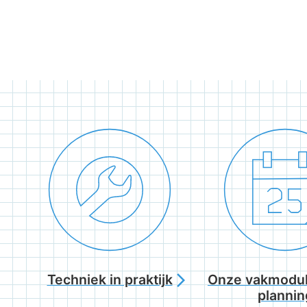
Techniek in praktijk
Onze vakmodul
arrow_forward_ios
plannin