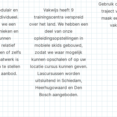
Gebruik 
dulair en
Vakwijs heeft 9
traject
dividueel.
trainingscentra verspreid
maak ee
t we een
over het land. We hebben een
vak
nieken en
deel van onze
unnen
opleidingsopstellingen in
relatief
mobiele skids gebouwd,
en of zelfs
zodat we waar mogelijk
aatwerk is
kunnen opschalen of op uw
te stellen
locatie cursus kunnen geven.
e aanbod.
Lascursussen worden
uitsluitend in Schiedam,
Heerhugowaard en Den
Bosch aangeboden.