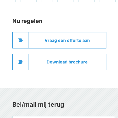
Nu regelen
label_important
Vraag een offerte aan
label_important
Download brochure
Bel/mail mij terug