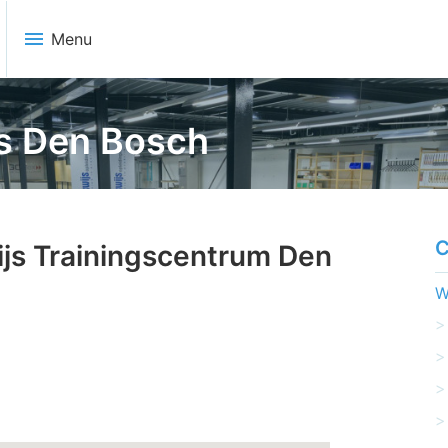
menu
Menu
s Den Bosch
C
ijs Trainingscentrum Den
W