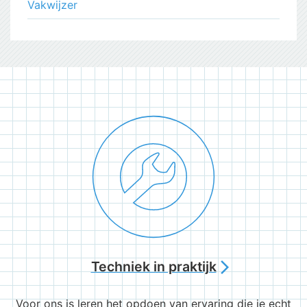
Vakwijzer
Techniek in praktijk
arrow_forward_ios
Voor ons is leren het opdoen van ervaring die je echt