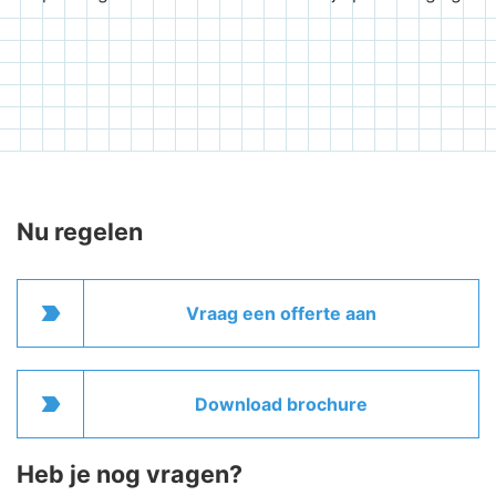
Nu regelen
label_important
Vraag een offerte aan
label_important
Download brochure
Heb je nog vragen?