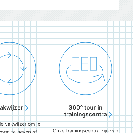
akwijzer
360° tour in
arrow_forward_ios
trainingscentra
arrow_forward_ios
de vakwijzer om je
Onze trainingscentra zijn van
 vorm te geven of