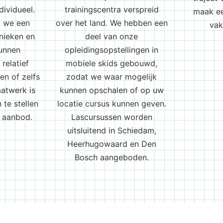
dividueel.
trainingscentra verspreid
maak ee
t we een
over het land. We hebben een
vak
nieken en
deel van onze
unnen
opleidingsopstellingen in
relatief
mobiele skids gebouwd,
en of zelfs
zodat we waar mogelijk
aatwerk is
kunnen opschalen of op uw
te stellen
locatie cursus kunnen geven.
e aanbod.
Lascursussen worden
uitsluitend in Schiedam,
Heerhugowaard en Den
Bosch aangeboden.