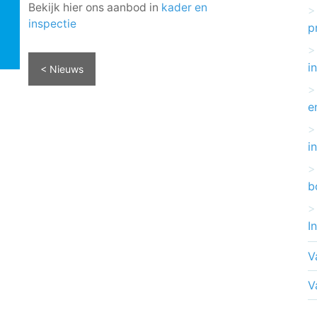
Bekijk hier ons aanbod in
kader en
inspectie
p
i
< Nieuws
e
i
b
I
V
V