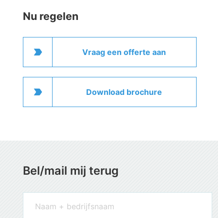
Nu regelen
label_important
Vraag een offerte aan
label_important
Download brochure
Bel/mail mij terug