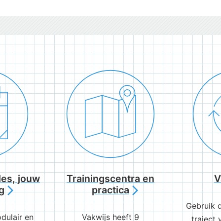
es, jouw
Trainingscentra en
V
g
practica
arrow_forward_ios
arrow_forward_ios
Gebruik 
dulair en
Vakwijs heeft 9
traject