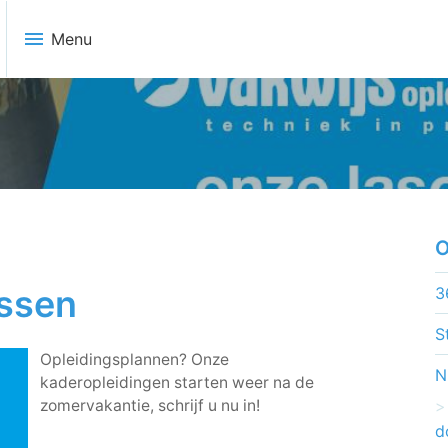
menu
Menu
O
assen
3
S
Opleidingsplannen? Onze
N
kaderopleidingen starten weer na de
zomervakantie, schrijf u nu in!
d