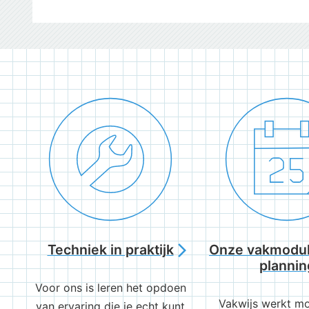
Techniek in praktijk
Onze vakmodul
arrow_forward_ios
plannin
Voor ons is leren het opdoen
Vakwijs werkt mo
van ervaring die je echt kunt