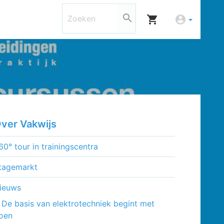
search
shopping_cart
account_circle
ver Vakwijs
60° tour in trainingscentra
tagemarkt
ieuws
De basis van elektrotechniek begint met
oen