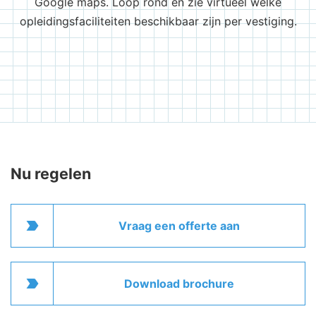
Google maps. Loop rond en zie virtueel welke
opleidingsfaciliteiten beschikbaar zijn per vestiging.
Nu regelen
label_important
Vraag een offerte aan
label_important
Download brochure