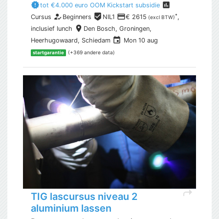
new_releases
assessment
tot €4.000 euro OOM Kickstart subsidie
how_to_reg
beenhere
payment
*
Cursus
Beginners
NIL1
€ 2615
,
(excl BTW)
place
inclusief
lunch
Den Bosch,
Groningen,
event
Heerhugowaard, Schiedam
Mon 10 aug
(+369 andere data)
startgarantie
shortcut
TIG lascursus niveau 2
aluminium lassen