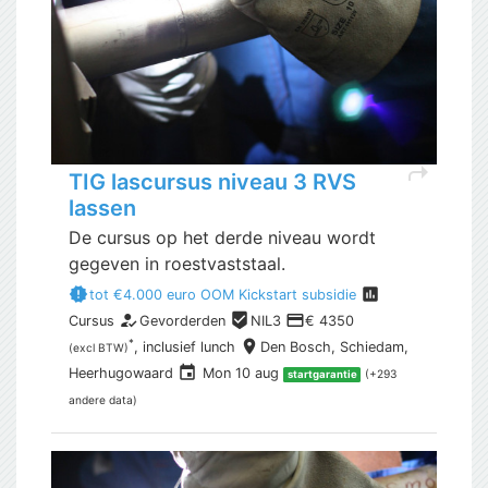
shortcut
TIG lascursus niveau 3 RVS
lassen
De cursus op het derde niveau wordt
gegeven in roestvaststaal.
new_releases
assessment
tot €4.000 euro OOM Kickstart subsidie
how_to_reg
beenhere
payment
Cursus
Gevorderden
NIL3
€ 4350
place
*
, inclusief
lunch
Den Bosch,
Schiedam,
(excl BTW)
event
Heerhugowaard
Mon 10 aug
(+293
startgarantie
andere data)