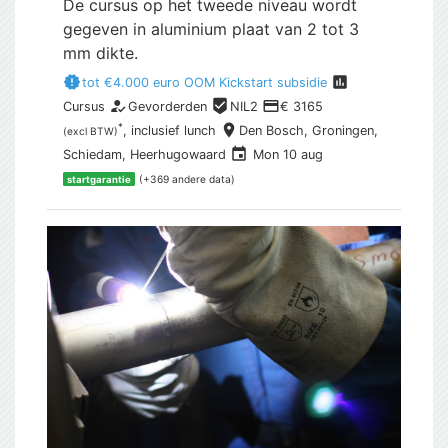
De cursus op het tweede niveau wordt
gegeven in aluminium plaat van 2 tot 3
mm dikte.
new_releases
assessment
tot €4.000 euro OOM Kickstart subsidie
how_to_reg
beenhere
payment
Cursus
Gevorderden
NIL2
€ 3165
place
*
, inclusief
lunch
Den Bosch,
Groningen,
(excl BTW)
event
Schiedam, Heerhugowaard
Mon 10 aug
(+369 andere data)
startgarantie