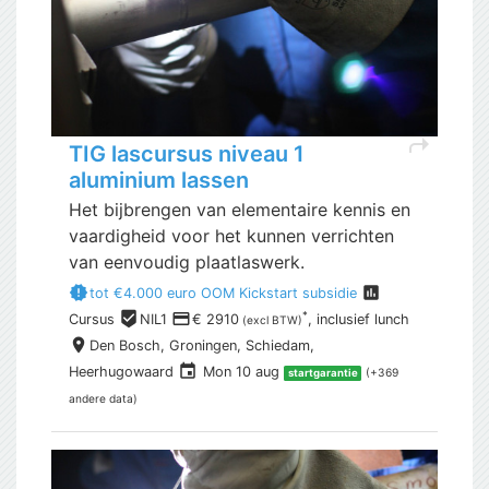
shortcut
TIG lascursus niveau 1
aluminium lassen
Het bijbrengen van elementaire kennis en
vaardigheid voor het kunnen verrichten
van eenvoudig plaatlaswerk.
new_releases
assessment
tot €4.000 euro OOM Kickstart subsidie
beenhere
payment
*
Cursus
NIL1
€ 2910
, inclusief
lunch
(excl BTW)
place
Den Bosch,
Groningen, Schiedam,
event
Heerhugowaard
Mon 10 aug
(+369
startgarantie
andere data)