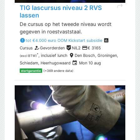
shortcut
TIG lascursus niveau 2 RVS
lassen
De cursus op het tweede niveau wordt
gegeven in roestvaststaal.
new_releases
assessment
tot €4.000 euro OOM Kickstart subsidie
how_to_reg
beenhere
payment
Cursus
Gevorderden
NIL2
€ 3165
place
*
, inclusief
lunch
Den Bosch,
Groningen,
(excl BTW)
event
Schiedam, Heerhugowaard
Mon 10 aug
(+369 andere data)
startgarantie