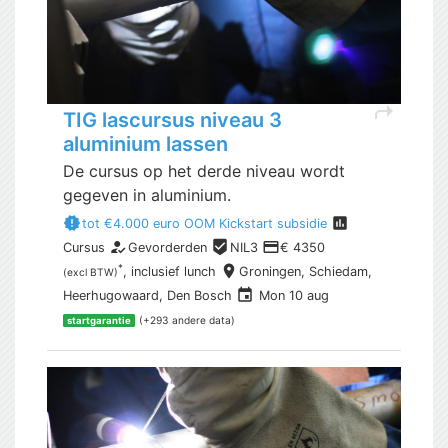
shortcut
TIG lascursus niveau 3
aluminium lassen
De cursus op het derde niveau wordt
gegeven in aluminium.
new_releases
assessment
tot €4.000 euro OOM Kickstart subsidie
how_to_reg
beenhere
payment
Cursus
Gevorderden
NIL3
€ 4350
place
*
, inclusief
lunch
Groningen,
Schiedam,
(excl BTW)
event
Heerhugowaard, Den Bosch
Mon 10 aug
(+293 andere data)
startgarantie