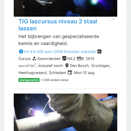
shortcut
TIG lascursus niveau 2 staal
lassen
Het bijbrengen van gespecialiseerde
kennis en vaardigheid.
new_releases
assessment
tot €4.000 euro OOM Kickstart subsidie
how_to_reg
beenhere
payment
Cursus
Gevorderden
NIL2
€ 2615
place
*
, inclusief
lunch
Den Bosch,
Groningen,
(excl BTW)
event
Heerhugowaard, Schiedam
Mon 10 aug
(+369 andere data)
startgarantie