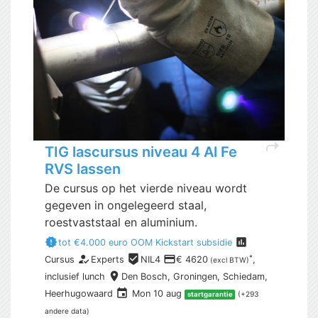
shortcut
TIG lascursus niveau 4 Al Fe
RVS lassen
De cursus op het vierde niveau wordt
gegeven in ongelegeerd staal,
roestvaststaal en aluminium.
new_releases
assessment
tot €4.000 euro OOM Kickstart subsidie
how_to_reg
beenhere
payment
*
Cursus
Experts
NIL4
€ 4620
,
(excl BTW)
place
inclusief
lunch
Den Bosch,
Groningen, Schiedam,
event
Heerhugowaard
Mon 10 aug
(+293
startgarantie
andere data)