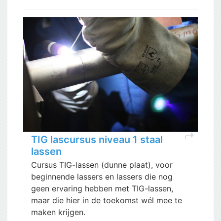
shortcut
TIG lascursus niveau 1 staal
lassen
Cursus TIG-lassen (dunne plaat), voor
beginnende lassers en lassers die nog
geen ervaring hebben met TIG-lassen,
maar die hier in de toekomst wél mee te
maken krijgen.