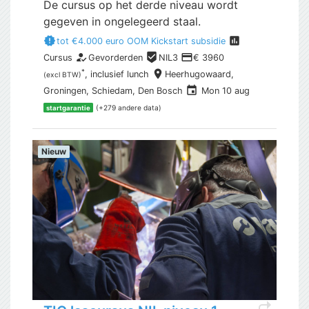
De cursus op het derde niveau wordt
gegeven in ongelegeerd staal.
new_releases
assessment
tot €4.000 euro OOM Kickstart subsidie
how_to_reg
beenhere
payment
Cursus
Gevorderden
NIL3
€ 3960
place
*
, inclusief
lunch
Heerhugowaard,
(excl BTW)
event
Groningen, Schiedam, Den Bosch
Mon 10 aug
(+279 andere data)
startgarantie
Nieuw
shortcut