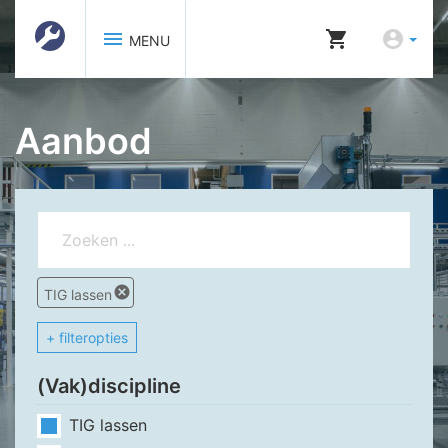
menu
shopping_cart
account_circle
MENU
Aanbod
cancel
TIG lassen
+ filteropties
(Vak)discipline
TIG lassen