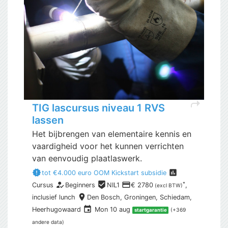
shortcut
TIG lascursus niveau 1 RVS
lassen
Het bijbrengen van elementaire kennis en
vaardigheid voor het kunnen verrichten
van eenvoudig plaatlaswerk.
new_releases
assessment
tot €4.000 euro OOM Kickstart subsidie
how_to_reg
beenhere
payment
*
Cursus
Beginners
NIL1
€ 2780
,
(excl BTW)
place
inclusief
lunch
Den Bosch,
Groningen, Schiedam,
event
Heerhugowaard
Mon 10 aug
(+369
startgarantie
andere data)