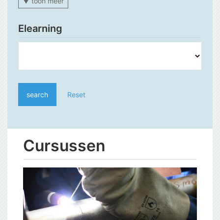
▼ toon meer
Elearning
search
Reset
Cursussen