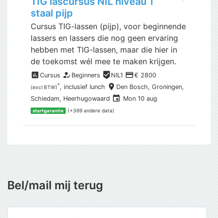
TIG lascursus NIL niveau 1
staal pijp
Cursus TIG-lassen (pijp), voor beginnende
lassers en lassers die nog geen ervaring
hebben met TIG-lassen, maar die hier in
de toekomst wél mee te maken krijgen.
assessment
how_to_reg
beenhere
payment
Cursus
Beginners
NIL1
€ 2800
place
*
, inclusief
lunch
Den Bosch,
Groningen,
(excl BTW)
event
Schiedam, Heerhugowaard
Mon 10 aug
(+369 andere data)
startgarantie
Bel/mail mij terug