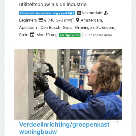
utiliteitsbouw als de industrie.
assessment
how_to_reg
Vakmodule
Direct starten (e-learning + praktijk)
payment
place
*
Beginners
€ 740
Amsterdam,
(excl BTW)
Apeldoorn, Den Bosch, Goes, Groningen, Schiedam,
event
Stein
Mon 10 aug
(+1077 andere data)
startgarantie
shortcut
Verdeelinrichting/groepenkast
woningbouw