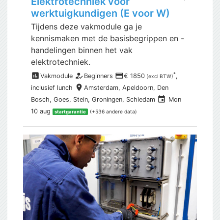
Elektrotechniek voor
werktuigkundigen (E voor W)
Tijdens deze vakmodule ga je
kennismaken met de basisbegrippen en -
handelingen binnen het vak
elektrotechniek.
assessment
how_to_reg
payment
*
Vakmodule
Beginners
€ 1850
,
(excl BTW)
place
inclusief
lunch
Amsterdam,
Apeldoorn, Den
event
Bosch, Goes, Stein, Groningen, Schiedam
Mon
10 aug
(+536 andere data)
startgarantie