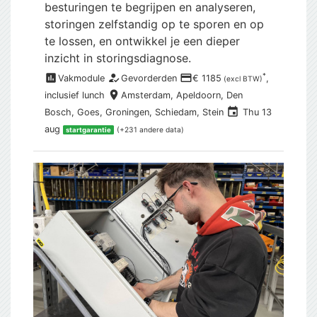
besturingen te begrijpen en analyseren,
storingen zelfstandig op te sporen en op
te lossen, en ontwikkel je een dieper
inzicht in storingsdiagnose.
assessment
how_to_reg
payment
*
Vakmodule
Gevorderden
€ 1185
,
(excl BTW)
place
inclusief
lunch
Amsterdam,
Apeldoorn, Den
event
Bosch, Goes, Groningen, Schiedam, Stein
Thu 13
aug
(+231 andere data)
startgarantie