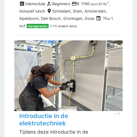
assessment
how_to_reg
payment
*
Vakmodule
Beginners
€ 1190
,
(excl BTW)
place
inclusief
lunch
Schiedam,
Stein, Amsterdam,
event
Apeldoorn, Den Bosch, Groningen, Goes
Thu 1
oct
(+13 andere data)
startgarantie
shortcut
Introductie in de
elektrotechniek
Tijdens deze introductie in de