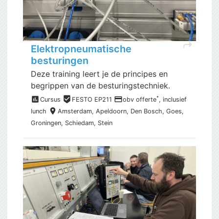
shortcut
Elektropneumatische
besturingen
Deze training leert je de principes en
begrippen van de besturingstechniek.
assessment
beenhere
payment
*
Cursus
FESTO EP211
obv offerte
, inclusief
place
lunch
Amsterdam,
Apeldoorn, Den Bosch, Goes,
Groningen, Schiedam, Stein