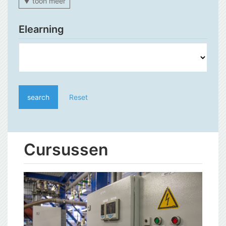
▼ toon meer
Elearning
search
Reset
Cursussen