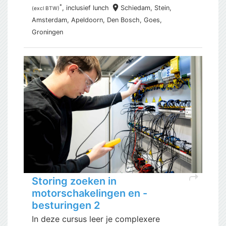
place
*
, inclusief
lunch
Schiedam,
Stein,
(excl BTW)
Amsterdam, Apeldoorn, Den Bosch, Goes,
Groningen
shortcut
Storing zoeken in
motorschakelingen en -
besturingen 2
In deze cursus leer je complexere