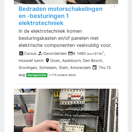
shortcut
Bedraden motorschakelingen
en -besturingen 1
elektrotechniek
In de elektrotechniek komen
besturingskasten en/of panelen met
elektrische componenten veelvuldig voor.
assessment
how_to_reg
payment
*
Cursus
Gevorderden
€ 1480
,
(excl BTW)
place
inclusief
lunch
Goes,
Apeldoorn, Den Bosch,
event
Groningen, Schiedam, Stein, Amsterdam
Thu 13
aug
(+115 andere data)
startgarantie