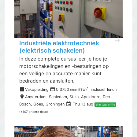
shortcut
Industriële elektrotechniek
(elektrisch schakelen)
In deze complete cursus leer je hoe je
motorschakelingen en -besturingen op
een veilige en accurate manier kunt
bedraden en aansluiten.
assessment
payment
*
Vakopleiding
€ 3750
, inclusief
lunch
(excl BTW)
place
Amsterdam,
Schiedam, Stein, Apeldoorn, Den
event
Bosch, Goes, Groningen
Thu 13 aug
startgarantie
(+107 andere data)