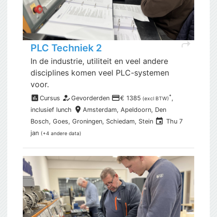
shortcut
PLC Techniek 2
In de industrie, utiliteit en veel andere
disciplines komen veel PLC-systemen
voor.
assessment
how_to_reg
payment
*
Cursus
Gevorderden
€ 1385
,
(excl BTW)
place
inclusief
lunch
Amsterdam,
Apeldoorn, Den
event
Bosch, Goes, Groningen, Schiedam, Stein
Thu 7
jan
(+4 andere data)