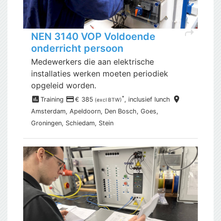
shortcut
NEN 3140 VOP Voldoende
onderricht persoon
Medewerkers die aan elektrische
installaties werken moeten periodiek
opgeleid worden.
assessment
payment
place
*
Training
€ 385
, inclusief
lunch
(excl BTW)
Amsterdam,
Apeldoorn, Den Bosch, Goes,
Groningen, Schiedam, Stein