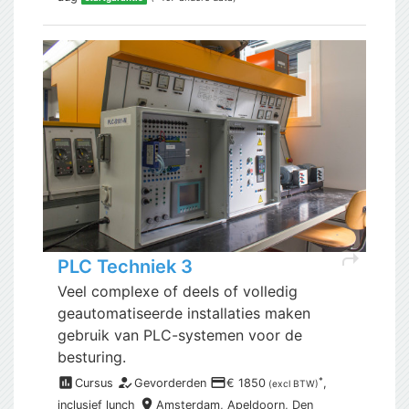
shortcut
PLC Techniek 3
Veel complexe of deels of volledig
geautomatiseerde installaties maken
gebruik van PLC-systemen voor de
besturing.
assessment
how_to_reg
payment
*
Cursus
Gevorderden
€ 1850
,
(excl BTW)
place
inclusief
lunch
Amsterdam,
Apeldoorn, Den