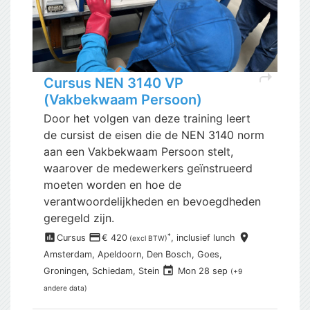
shortcut
Cursus NEN 3140 VP
(Vakbekwaam Persoon)
Door het volgen van deze training leert
de cursist de eisen die de NEN 3140 norm
aan een Vakbekwaam Persoon stelt,
waarover de medewerkers geïnstrueerd
moeten worden en hoe de
verantwoordelijkheden en bevoegdheden
geregeld zijn.
assessment
payment
place
*
Cursus
€ 420
, inclusief
lunch
(excl BTW)
Amsterdam,
Apeldoorn, Den Bosch, Goes,
event
Groningen, Schiedam, Stein
Mon 28 sep
(+9
andere data)