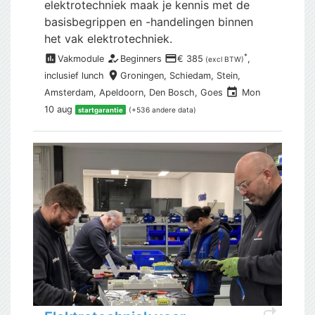
elektrotechniek maak je kennis met de
basisbegrippen en -handelingen binnen
het vak elektrotechniek.
assessment
how_to_reg
payment
*
Vakmodule
Beginners
€ 385
,
(excl BTW)
place
inclusief
lunch
Groningen,
Schiedam, Stein,
event
Amsterdam, Apeldoorn, Den Bosch, Goes
Mon
10 aug
(+536 andere data)
startgarantie
shortcut