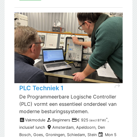
shortcut
PLC Techniek 1
De Programmeerbare Logische Controller
(PLC) vormt een essentieel onderdeel van
moderne besturingssystemen.
assessment
how_to_reg
payment
*
Vakmodule
Beginners
€ 925
,
(excl BTW)
place
inclusief
lunch
Amsterdam,
Apeldoorn, Den
event
Bosch, Goes, Groningen, Schiedam, Stein
Mon 5