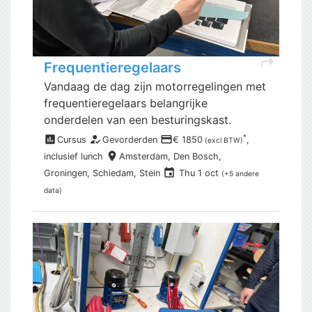
shortcut
Frequentieregelaars
Vandaag de dag zijn motorregelingen met
frequentieregelaars belangrijke
onderdelen van een besturingskast.
assessment
how_to_reg
payment
*
Cursus
Gevorderden
€ 1850
,
(excl BTW)
place
inclusief
lunch
Amsterdam,
Den Bosch,
event
Groningen, Schiedam, Stein
Thu 1 oct
(+5 andere
data)