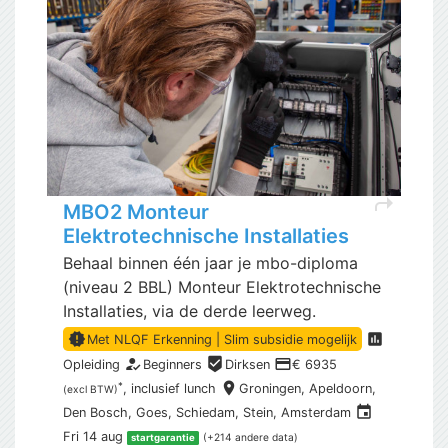
shortcut
MBO2 Monteur
Elektrotechnische Installaties
Behaal binnen één jaar je mbo-diploma
(niveau 2 BBL) Monteur Elektrotechnische
Installaties, via de derde leerweg.
new_releases
assessment
Met NLQF Erkenning | Slim subsidie mogelijk
how_to_reg
beenhere
payment
Opleiding
Beginners
Dirksen
€ 6935
place
*
, inclusief
lunch
Groningen,
Apeldoorn,
(excl BTW)
event
Den Bosch, Goes, Schiedam, Stein, Amsterdam
Fri 14 aug
(+214 andere data)
startgarantie