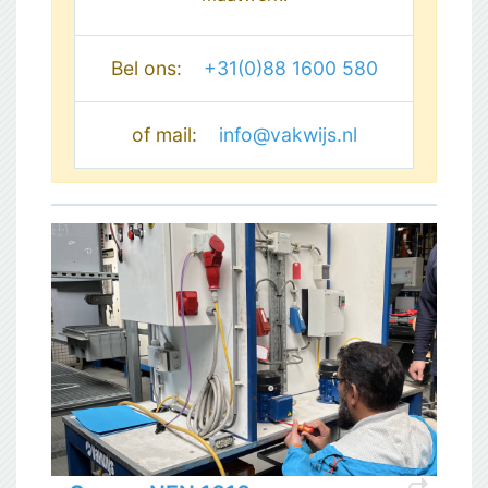
Bel ons:
+31(0)88 1600 580
of mail:
info@vakwijs.nl
shortcut