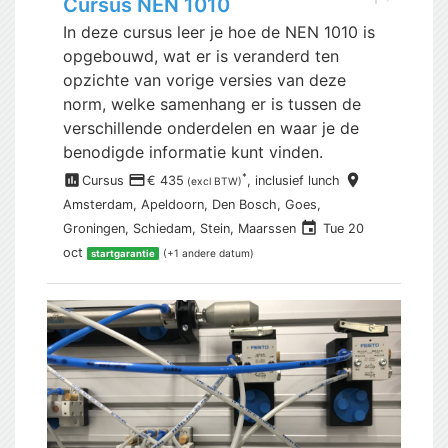
Cursus NEN 1010
In deze cursus leer je hoe de NEN 1010 is
opgebouwd, wat er is veranderd ten
opzichte van vorige versies van deze
norm, welke samenhang er is tussen de
verschillende onderdelen en waar je de
benodigde informatie kunt vinden.
assessment
payment
place
*
Cursus
€ 435
, inclusief
lunch
(excl BTW)
Amsterdam,
Apeldoorn, Den Bosch, Goes,
event
Groningen, Schiedam, Stein, Maarssen
Tue 20
oct
(+1 andere datum)
startgarantie