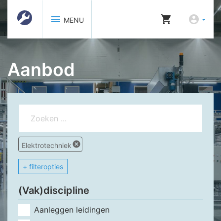
menu
shopping_cart
account_circle
MENU
Aanbod
cancel
Elektrotechniek
+ filteropties
(Vak)discipline
Aanleggen leidingen