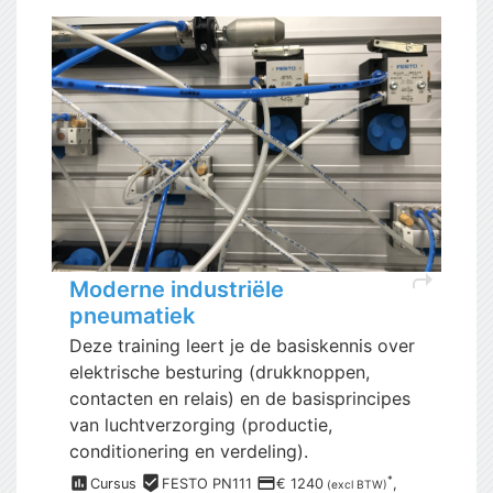
shortcut
Moderne industriële
pneumatiek
Deze training leert je de basiskennis over
elektrische besturing (drukknoppen,
contacten en relais) en de basisprincipes
van luchtverzorging (productie,
conditionering en verdeling).
assessment
beenhere
payment
*
Cursus
FESTO PN111
€ 1240
,
(excl BTW)