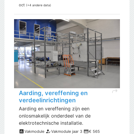
oct
(+4 andere data)
shortcut
Aarding, vereffening en
verdeelinrichtingen
Aarding en vereffening zijn een
onlosmakelijk onderdeel van de
elektrotechnische installatie.
assessment
how_to_reg
payment
Vakmodule
Vakmodule jaar 3
€ 565