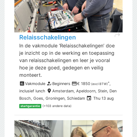
shortcut
Relaisschakelingen
In de vakmodule ‘Relaisschakelingen’ doe
je inzicht op in de werking en toepassing
van relaisschakelingen en leer je vooral
hoe je deze goed, gedegen en veilig
monteert.
assessment
how_to_reg
payment
*
Vakmodule
Beginners
€ 1850
,
(excl BTW)
place
inclusief
lunch
Amsterdam,
Apeldoorn, Stein, Den
event
Bosch, Goes, Groningen, Schiedam
Thu 13 aug
(+103 andere data)
startgarantie