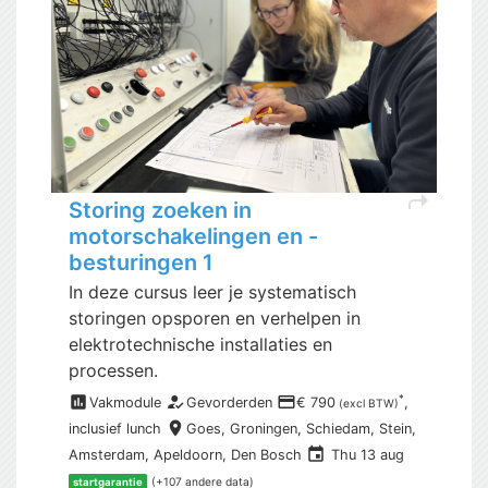
shortcut
Storing zoeken in
motorschakelingen en -
besturingen 1
In deze cursus leer je systematisch
storingen opsporen en verhelpen in
elektrotechnische installaties en
processen.
assessment
how_to_reg
payment
*
Vakmodule
Gevorderden
€ 790
,
(excl BTW)
place
inclusief
lunch
Goes,
Groningen, Schiedam, Stein,
event
Amsterdam, Apeldoorn, Den Bosch
Thu 13 aug
(+107 andere data)
startgarantie