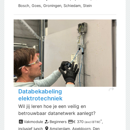
Bosch, Goes, Groningen, Schiedam, Stein
shortcut
Databekabeling
elektrotechniek
Wil jij leren hoe je een veilig en
betrouwbaar datanetwerk aanlegt?
assessment
how_to_reg
payment
*
Vakmodule
Beginners
€ 370
,
(excl BTW)
place
inclusief
lunch
Amsterdam,
Apeldoorn, Den