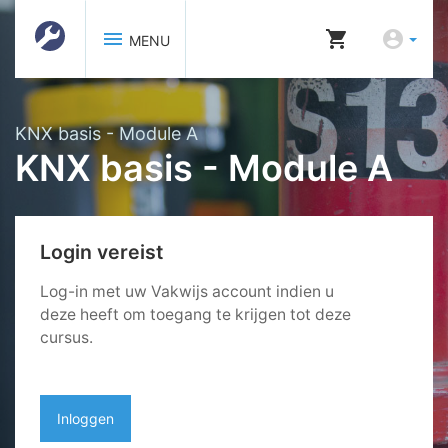
menu
shopping_cart
account_circle
MENU
KNX basis - Module A
KNX basis - Module A
Login vereist
Log-in met uw Vakwijs account indien u
deze heeft om toegang te krijgen tot deze
cursus.
Inloggen