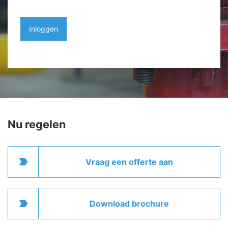
Inloggen
Nu regelen
label_important
Vraag een offerte aan
label_important
Download brochure