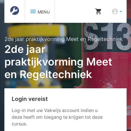
menu
shopping_cart
account_circle
MENU
2de jaar praktijkvorming Meet en Regeltechniek
2de jaar
praktijkvorming Meet
en Regeltechniek
Login vereist
Log-in met uw Vakwijs account indien u
deze heeft om toegang te krijgen tot deze
cursus.