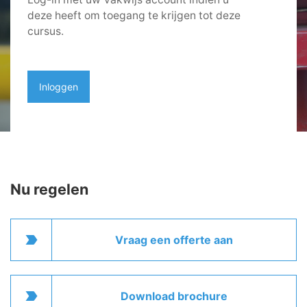
deze heeft om toegang te krijgen tot deze
cursus.
Inloggen
Nu regelen
label_important
Vraag een offerte aan
label_important
Download brochure