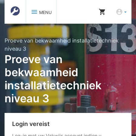
menu
shopping_cart
account_circle
MENU
Proeve van bekwaamheid installatietechniek
niveau 3
Proeve van
bekwaamheid
installatietechniek
niveau 3
Login vereist
Log-in met uw Vakwijs account indien u